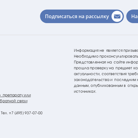
Подписаться на рассылку
На
Информация не является призыв
Необходимо проконсультировать
Представленная на сайте инфо
прошла проверку на предмет ко
актуальности, соответствия тре
законодательства и последним
данным, опубликованным в откр
источниках.
о препарату или
братной связи
9
Тел. +7 (495) 937-07-00