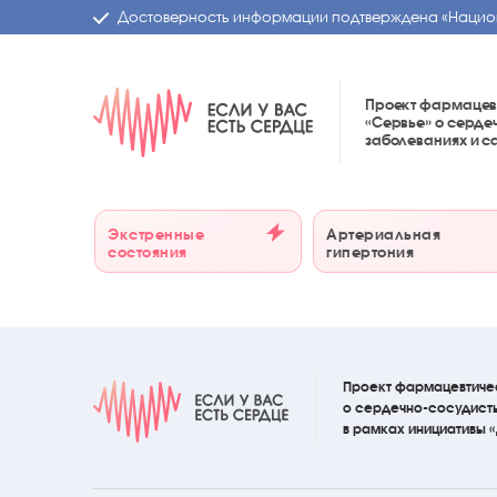
Достоверность информации подтверждена
«Нацио
Проект фармацев
«Сервье»
о серде
заболеваниях и 
Экстренные
Артериальная
состояния
гипертония
Проект фармацевтиче
о сердечно-сосудист
в рамках инициативы