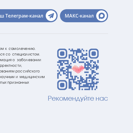
ш Телеграм-канал
МАКС-канал
ом к самолечению.
ся со специалистом.
рмация о заболевании
рректности,
бованиям российского
 научным и медицинским
ытых признанных
Рекомендуйте нас