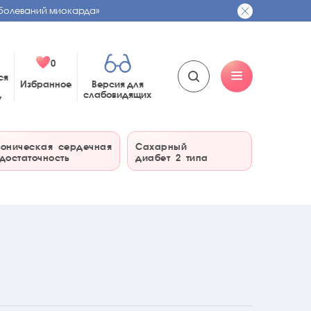
болеваний миокарда»
0
ся
Избранное
Версия для
слабовидящих
у
оническая сердечная
Сахарный
достаточность
диабет 2 типа