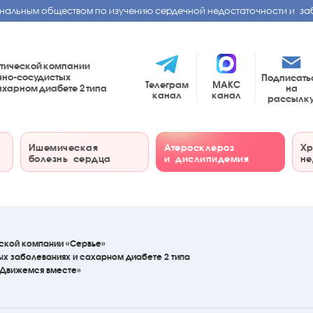
нальным обществом по изучению сердечной недостаточности и за
тической компании
чно-сосудистых
Подписать
Телеграм
МАКС
на
сахарном диабете
2 типа
канал
канал
рассылк
Ишемическая
Атеросклероз
Хр
болезнь сердца
и дислипидемия
не
ской компании «Сервье»
ых
заболеваниях
и сахарном диабете 2 типа
«Движемся вместе»