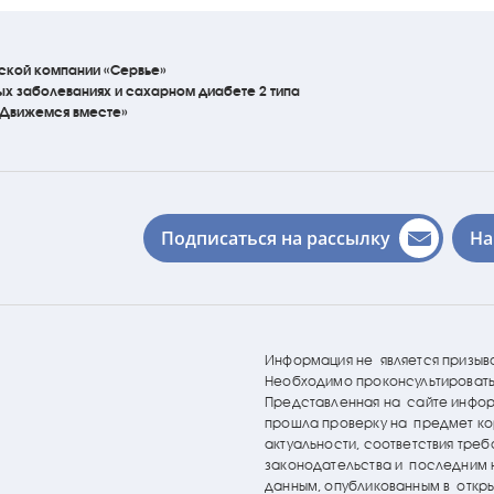
ской компании «Сервье»
ых
заболеваниях
и сахарном диабете 2 типа
«Движемся вместе»
Подписаться на рассылку
На
Информация не является призыв
Необходимо проконсультировать
Представленная на сайте инфо
прошла проверку на предмет ко
актуальности, соответствия тре
законодательства и последним
данным, опубликованным в откр