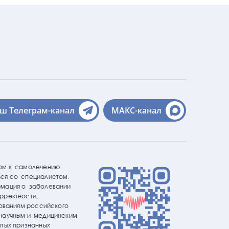
ш Телеграм-канал
МАКС-канал
ом к самолечению.
ся со специалистом.
рмация о заболевании
рректности,
бованиям российского
 научным и медицинским
ытых признанных