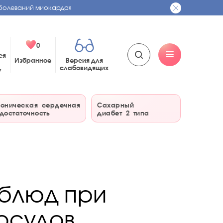
болеваний миокарда»
0
ся
Избранное
Версия для
слабовидящих
у
оническая сердечная
Сахарный
достаточность
диабет 2 типа
 блюд при
осудов