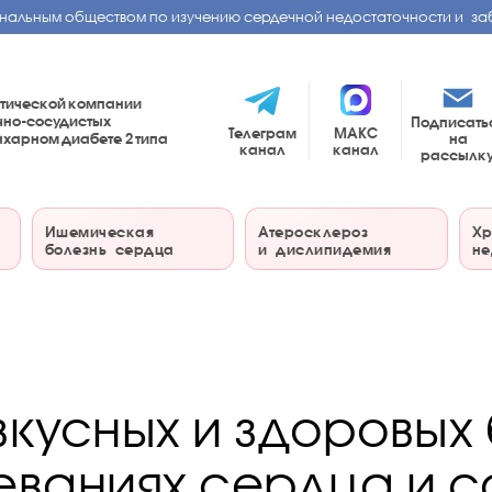
нальным обществом по изучению сердечной недостаточности и за
тической компании
чно-сосудистых
Подписать
Телеграм
МАКС
на
сахарном диабете
2 типа
канал
канал
рассылк
Ишемическая
Атеросклероз
Хр
болезнь сердца
и дислипидемия
не
вкусных и здоровых
еваниях сердца и с