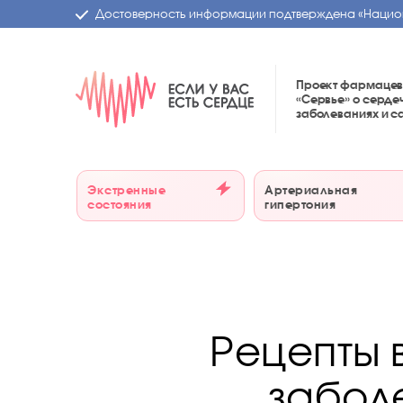
Достоверность информации подтверждена
«Нацио
Проект фармацев
«Сервье»
о серде
заболеваниях и 
Экстренные
Артериальная
состояния
гипертония
Рецепты 
забол