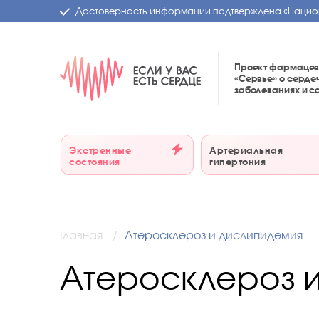
Достоверность информации подтверждена
«Нацио
Проект фармацев
«Сервье»
о серде
заболеваниях и 
Экстренные
Артериальная
состояния
гипертония
Главная
Атеросклероз и дислипидемия
Атеросклероз 