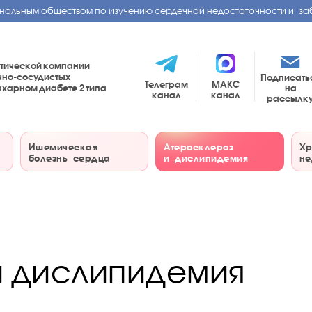
нальным обществом по изучению сердечной недостаточности и за
тической компании
чно-сосудистых
Подписать
Телеграм
МАКС
на
сахарном диабете
2 типа
канал
канал
рассылк
Ишемическая
Атеросклероз
Хр
болезнь сердца
и дислипидемия
не
и дислипидемия