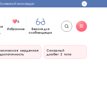
болеваний миокарда»
0
ся
Избранное
Версия для
слабовидящих
у
оническая сердечная
Сахарный
достаточность
диабет 2 типа