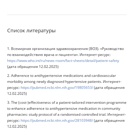
Список литературы
1. Всемирная организация здравоохранения (ВОЗ). «Руководство
по взаимодействию врача и пациента». Интернет-ресурс:
https://www.who.int/ru/news-room/fact-sheets/detail/patient-safety
(дата обращения 12.02.2025)
2. Adherence to antihypertensive medications and cardiovascular
morbidity among newly diagnosed hypertensive patients. Интернет-
ресурс:
https://pubmed.ncbi.nlm.nih.gov/19805653/
(дата обращения
12.02.2025)
3. The (cost-)effectiveness of a patient-tailored intervention programme
to enhance adherence to antihypertensive medication in community
pharmacies: study protocol of a randomised controlled trial. Интернет-
ресурс:
https://pubmed.ncbi.nlm.nih.gov/28103948/
(дата обращения
12.02.2025)