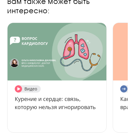
Вам также может быть
интересно:
Видео
Ст
Курение и сердце: связь,
Как 
которую нельзя игнорировать
врач