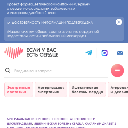
Проект фармацевтической компании «Сервье»
о сердечно-сосудистых
заболеваниях
и сахарном диабете 2 типа
ДОСТОВЕРНОСТЬ ИНФОРМАЦИИ ПОДТВЕРЖДЕНА
«Национальным обществом по изучению сердечной
недостаточности и заболеваний миокарда»
Экстренные
Артериальная
Ишемическая
Атероск
состояния
гипертония
болезнь сердца
и дисли
АРТЕРИАЛЬНАЯ ГИПЕРТОНИЯ
,
ПОЛЕЗНОЕ
,
АТЕРОСКЛЕРОЗ И
ДИСЛИПИДЕМИЯ
,
ИШЕМИЧЕСКАЯ БОЛЕЗНЬ СЕРДЦА
,
САХАРНЫЙ ДИАБЕТ 2