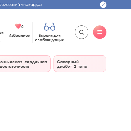
болеваний миокарда»
0
ся
Избранное
Версия для
слабовидящих
у
оническая сердечная
Сахарный
достаточность
диабет 2 типа