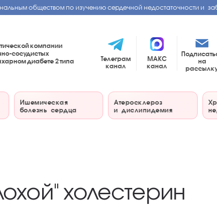
нальным обществом по изучению сердечной недостаточности и за
тической компании
чно-сосудистых
Подписать
Телеграм
МАКС
на
сахарном диабете
2 типа
канал
канал
рассылк
Ишемическая
Атеросклероз
Хр
болезнь сердца
и дислипидемия
не
лохой" холестерин