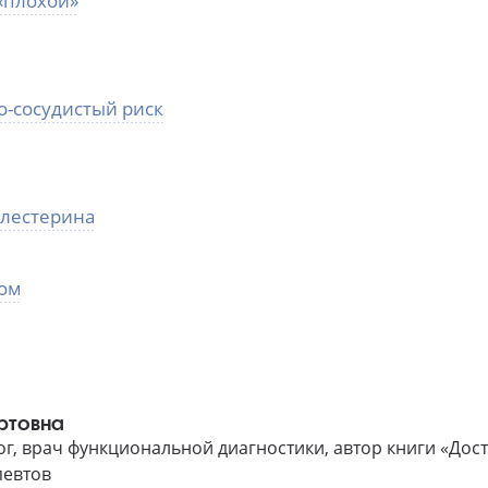
«плохой»
о-сосудистый риск
олестерина
ном
ртовна
ог, врач функциональной диагностики, автор книги «Дос
певтов