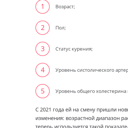
1
Возраст;
2
Пол;
3
Статус курения;
4
Уровень систолического арте
5
Уровень общего холестерина 
С 2021 года ей на смену пришли но
изменения: возрастной диапазон рас
теперь используется такой показате