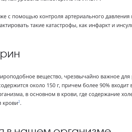
акже с помощью контроля артериального давления 
ктировать такие катастрофы, как инфаркт и инсул
ерин
 жироподобное вещество, чрезвычайно важное для
содержится около 150 г, причем более 90% входит
рганизма, в основном в крови, где содержание хол
2
л крови
.
я в нашем организме