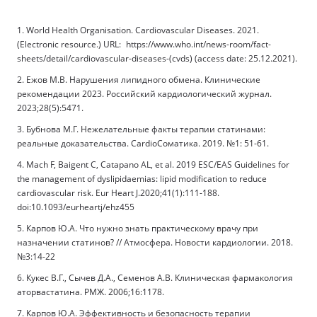
1. World Health Organisation. Cardiovascular Diseases. 2021.
(Electronic resource.) URL: https://www.who.int/news-room/fact-
sheets/detail/cardiovascular-diseases-(cvds) (access date: 25.12.2021).
2. Ежов М.В. Нарушения липидного обмена. Клинические
рекомендации 2023. Российский кардиологический журнал.
2023;28(5):5471.
3. Бубнова М.Г. Нежелательные факты терапии статинами:
реальные доказательства. CardioСоматика. 2019. №1: 51-61.
4. Mach F, Baigent C, Catapano AL, et al. 2019 ESC/EAS Guidelines for
the management of dyslipidaemias: lipid modification to reduce
cardiovascular risk. Eur Heart J.2020;41(1):111-188.
doi:10.1093/eurheartj/ehz455
5. Карпов Ю.А. Что нужно знать практическому врачу при
назначении статинов? // Атмосфера. Новости кардиологии. 2018.
№3:14-22
6. Кукес В.Г., Сычев Д.А., Семенов А.В. Клиническая фармакология
аторвастатина. РМЖ. 2006;16:1178.
7. Карпов Ю.А. Эффективность и безопасность терапии