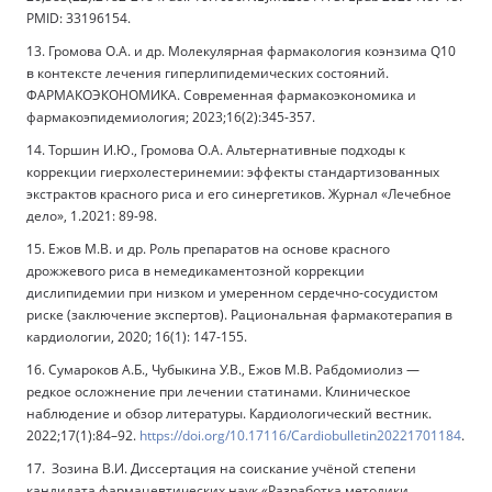
PMID: 33196154.
13. Громова О.А. и др. Молекулярная фармакология коэнзима Q10
в контексте лечения гиперлипидемических состояний.
ФАРМАКОЭКОНОМИКА. Современная фармакоэкономика и
фармакоэпидемиология; 2023;16(2):345-357.
14. Торшин И.Ю., Громова О.А. Альтернативные подходы к
коррекции гиерхолестеринемии: эффекты стандартизованных
экстрактов красного риса и его синергетиков. Журнал «Лечебное
дело», 1.2021: 89-98.
15. Ежов М.В. и др. Роль препаратов на основе красного
дрожжевого риса в немедикаментозной коррекции
дислипидемии при низком и умеренном сердечно-сосудистом
риске (заключение экспертов). Рациональная фармакотерапия в
кардиологии, 2020; 16(1): 147-155.
16. Сумароков А.Б., Чубыкина У.В., Ежов М.В. Рабдомиолиз —
редкое осложнение при лечении статинами. Клиническое
наблюдение и обзор литературы. Кардиологический вестник.
2022;17(1):84–92.
https://doi.org/10.17116/Cardiobulletin20221701184
.
17. Зозина В.И. Диссертация на соискание учёной степени
кандидата фармацевтических наук «Разработка методики