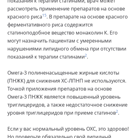
показания к терапии статинами, врач может
рассмотреть применение препаратов на основе
15
красного риса
. В препарате на основе красного
ферментативного риса содержится
статиноподобное вещество монаколин К. Его
могут назначить пациентам с умеренными
нарушениями липидного обмена при отсутствии
2
показаний к терапии статинами
.
Омега-3 полиненасыщенные жирные кислоты
(ПНЖК) для снижения ХС-ЛПНП не используются.
Точкой приложения препаратов на основе
Омега-3 ПНЖК является повышенный уровень
триглицеридов, а также недостаточное снижение
2
уровня триглицеридов при приеме статинов
.
Если у вас нормальный уровень ОХС, это здорово!
Но проверьте обязательно свой липидный