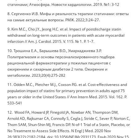
статинами; Атмосфера. Новости кардиологии. 2019. №1: 3-12
8. Сергиенко И.В. Мифы и реальность терапии статинами: ответы
на самые актуальные вопросы. РМЖ. 2022;3:24–27.
9. Kim M.C., Cho J.Y., Jeong H.C. et al. Impact of postdischarge statin
withdrawal on long-term outcomes in patients with acute myocardial
infarction // Am. J. Cardiol. 2015. V. 115. № 1. P. 1–7.
10. Трошина Е.А., Барышева В.О., Умархаджиева З.Р.
Полипрагмазия и основы персонализированного подбора
рациональной фармакотерапии у пожилых пациентов с
ожирением и сахарным диабетом 2 типа. Ожирение и
метаболизм. 2023;20(4):275-282
11. Odden M.C., Pletcher M.J., Coxson P.G. et al. Cost-effectiveness and
population impact of statins for primary prevention in adults aged 75
years or older in the United States // Ann Intern Med. 2015. Vol. 162. P.
533–541
12. Wood FA, Howard JP, Finegold JA, Nowbar AN, Thompson DM,
Arnold AD, Rajkumar CA, Connolly S, Cegla J, Stride C, Sever P, Norton C,
Thom SAM, Shun-Shin MJ, Francis DP. N-of-1 Trial of a Statin, Placebo, or
No Treatment to Assess Side Effects. N Engl J Med. 2020 Nov
26;383(22):2182-2184. doi: 10.1056/NEJMc2031173. Epub 2020 Nov 15.