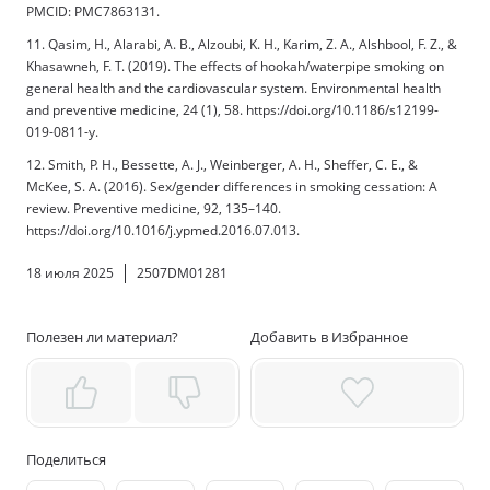
PMCID: PMC7863131.
11. Qasim, H., Alarabi, A. B., Alzoubi, K. H., Karim, Z. A., Alshbool, F. Z., &
Khasawneh, F. T. (2019). The effects of hookah/waterpipe smoking on
general health and the cardiovascular system. Environmental health
and preventive medicine, 24 (1), 58. https://doi.org/10.1186/s12199-
019-0811-y.
12. Smith, P. H., Bessette, A. J., Weinberger, A. H., Sheffer, C. E., &
McKee, S. A. (2016). Sex/gender differences in smoking cessation: A
review. Preventive medicine, 92, 135–140.
https://doi.org/10.1016/j.ypmed.2016.07.013.
18 июля 2025
2507DM01281
Полезен ли материал?
Добавить в Избранное
Поделиться