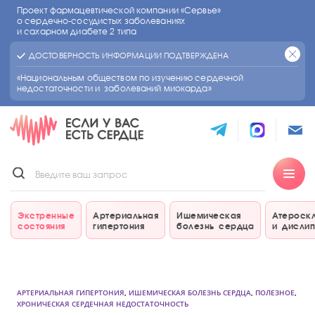
Проект фармацевтической компании «Сервье»
о сердечно-сосудистых
заболеваниях
и сахарном диабете 2 типа
ДОСТОВЕРНОСТЬ ИНФОРМАЦИИ ПОДТВЕРЖДЕНА
«Национальным обществом по изучению сердечной
недостаточности и заболеваний миокарда»
Экстренные
Артериальная
Ишемическая
Атероск
состояния
гипертония
болезнь сердца
и дисли
АРТЕРИАЛЬНАЯ ГИПЕРТОНИЯ
,
ИШЕМИЧЕСКАЯ БОЛЕЗНЬ СЕРДЦА
,
ПОЛЕЗНОЕ
,
ХРОНИЧЕСКАЯ СЕРДЕЧНАЯ НЕДОСТАТОЧНОСТЬ