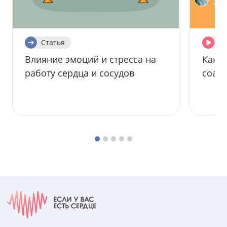
Статья
Ви
Влияние эмоций и стресса на
Как р
работу сердца и сосудов
соавт