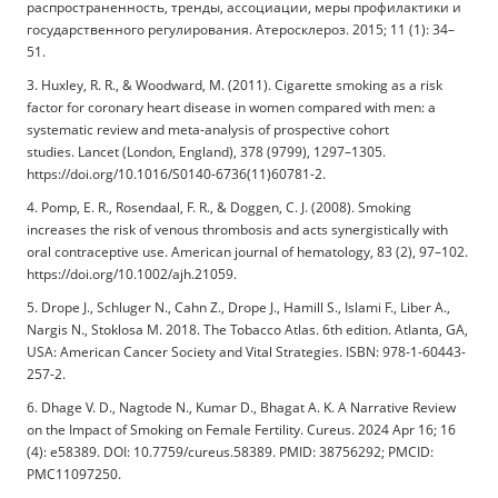
распространенность, тренды, ассоциации, меры профилактики и
государственного регулирования. Атеросклероз. 2015; 11 (1): 34–
51.
3. Huxley, R. R., & Woodward, M. (2011). Cigarette smoking as a risk
factor for coronary heart disease in women compared with men: a
systematic review and meta-analysis of prospective cohort
studies. Lancet (London, England), 378 (9799), 1297–1305.
https://doi.org/10.1016/S0140-6736(11)60781-2.
4. Pomp, E. R., Rosendaal, F. R., & Doggen, C. J. (2008). Smoking
increases the risk of venous thrombosis and acts synergistically with
oral contraceptive use. American journal of hematology, 83 (2), 97–102.
https://doi.org/10.1002/ajh.21059.
5. Drope J., Schluger N., Cahn Z., Drope J., Hamill S., Islami F., Liber A.,
Nargis N., Stoklosa M. 2018. The Tobacco Atlas. 6th edition. Atlanta, GA,
USA: American Cancer Society and Vital Strategies. ISBN: 978-1-60443-
257-2.
6. Dhage V. D., Nagtode N., Kumar D., Bhagat A. K. A Narrative Review
on the Impact of Smoking on Female Fertility. Cureus. 2024 Apr 16; 16
(4): e58389. DOI: 10.7759/cureus.58389. PMID: 38756292; PMCID:
PMC11097250.