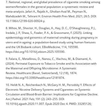
7. National, regional, and global prevalence of cigarette smoking among
women/females in the general population: a systematic review and
meta-analysis. Jafari A., Rajabi A., Gholian-Aval M., Peyman N.,
Mahdizadeh M., Tehrani H. Environ Health Prev Med. 2021; 26:5. DOI:
10.1186/s12199-020-00924-y.
8. Mihov, M., Shoctor, H., Douglas, A., Hay, D. C., O'Shaughnessy, P. J.,
Iredale, J. P., Shaw, S., Fowler, P. A., & Grassmann, F. (2025). Linking
epidemiology and genomics of maternal smoking during pregnancy in
utero and in ageing: a population-based study using human foetuses
and the UK Biobank cohort. EBioMedicine, 114, 105590.
https://doi.org/10.1016/j.ebiom.2025.105590.
9. Falara, E., Metallinou, D., Nanou, C., Vlachou, M., & Diamanti, A.
(2024). Perinatal Exposure to Tobacco Smoke and Its Association with
the Maternal and Offspring Microbiome: A Systematic
Review. Healthcare (Basel, Switzerland), 12 (18), 1874.
https://doi.org/10.3390/healthcare12181874.
10. Heldt N. A., Reichenbach N., McGary H. M., Persidsky Y. Effects of
Electronic Nicotine Delivery Systems and Cigarettes on Systemic
Circulation and Blood-Brain Barrier: Implications for Cognitive Decline.
Am J Pathol. 2021 Feb; 191 (2): 243–255. DOI:
10.1016/j.ajpath.2020.11.007. Epub 2020 Dec 4. PMID: 33285126;