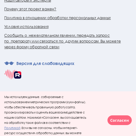
Наши авторы и эксперты
Почему этот проект важен?
Политика в отношении обработки персональных данных
Условия использования
Сообщить о нежелательном явлении, передать запрос
по препарату или связаться по другим вопросам Вы можете
через форму обратной связи
Версия для слабовидящих
Мы используем данные, собираемые с
использованием метрических программ (куки-файлы),
чтобы обеспечивать правильную работу сайта,
проанализировать и оценить ваше взаимодействие с
нашим сайтом. Нажимая «Согласен», вы соглашаетесь
Согласен
на обработку таких файлов в соответствии с
Политикой
. Если вы не согласны, чтобы интернет-
ресурс осуществлял обработку данных, вы можете