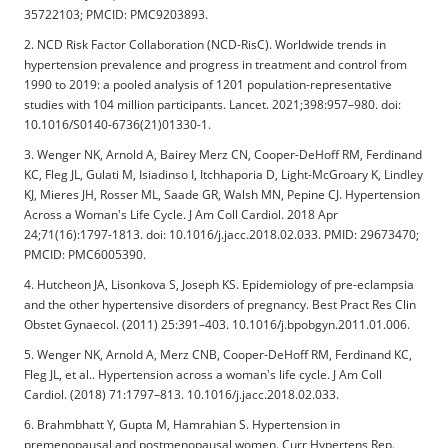
35722103; PMCID: PMC9203893.
2. NCD Risk Factor Collaboration (NCD-RisC). Worldwide trends in
hypertension prevalence and progress in treatment and control from
1990 to 2019: a pooled analysis of 1201 population-representative
studies with 104 million participants. Lancet. 2021;398:957–980. doi:
10.1016/S0140-6736(21)01330-1.
3. Wenger NK, Arnold A, Bairey Merz CN, Cooper-DeHoff RM, Ferdinand
KC, Fleg JL, Gulati M, Isiadinso I, Itchhaporia D, Light-McGroary K, Lindley
KJ, Mieres JH, Rosser ML, Saade GR, Walsh MN, Pepine CJ. Hypertension
Across a Woman's Life Cycle. J Am Coll Cardiol. 2018 Apr
24;71(16):1797-1813. doi: 10.1016/j.jacc.2018.02.033. PMID: 29673470;
PMCID: PMC6005390.
4. Hutcheon JA, Lisonkova S, Joseph KS. Epidemiology of pre-eclampsia
and the other hypertensive disorders of pregnancy. Best Pract Res Clin
Obstet Gynaecol. (2011) 25:391–403. 10.1016/j.bpobgyn.2011.01.006.
5. Wenger NK, Arnold A, Merz CNB, Cooper-DeHoff RM, Ferdinand KC,
Fleg JL, et al.. Hypertension across a woman's life cycle. J Am Coll
Cardiol. (2018) 71:1797–813. 10.1016/j.jacc.2018.02.033.
6. Brahmbhatt Y, Gupta M, Hamrahian S. Hypertension in
premenopausal and postmenopausal women. Curr Hypertens Rep.