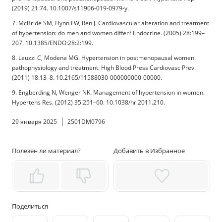
(2019) 21:74. 10.1007/s11906-019-0979-y.
7. McBride SM, Flynn FW, Ren J. Cardiovascular alteration and treatment
of hypertension: do men and women differ? Endocrine. (2005) 28:199–
207. 10.1385/ENDO:28:2:199.
8. Leuzzi C, Modena MG. Hypertension in postmenopausal women:
pathophysiology and treatment. High Blood Press Cardiovasc Prev.
(2011) 18:13–8. 10.2165/11588030-000000000-00000.
9. Engberding N, Wenger NK. Management of hypertension in women.
Hypertens Res. (2012) 35:251–60. 10.1038/hr.2011.210.
29 января 2025
2501DM0796
Полезен ли материал?
Добавить в Избранное
Поделиться