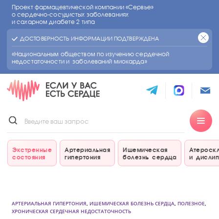
Проект фармацевтической компании «Сервье»
о сердечно-сосудистых
заболеваниях
и сахарном диабете 2 типа
ДОСТОВЕРНОСТЬ ИНФОРМАЦИИ ПОДТВЕРЖДЕНА
«Национальным обществом по изучению сердечной
недостаточности и заболеваний миокарда»
Экстренные
Артериальная
Ишемическая
Атероск
состояния
гипертония
болезнь сердца
и дисли
АРТЕРИАЛЬНАЯ ГИПЕРТОНИЯ
,
ИШЕМИЧЕСКАЯ БОЛЕЗНЬ СЕРДЦА
,
ПОЛЕЗНОЕ
,
ХРОНИЧЕСКАЯ СЕРДЕЧНАЯ НЕДОСТАТОЧНОСТЬ