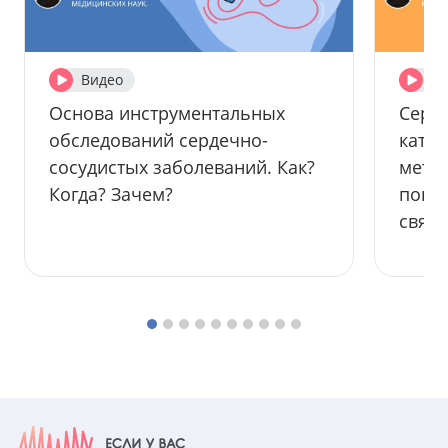
Видео
Ви
Основа инструментальных
Серд
обследований сердечно-
катас
сосудистых заболеваний. Как?
метео
Когда? Зачем?
погод
связь