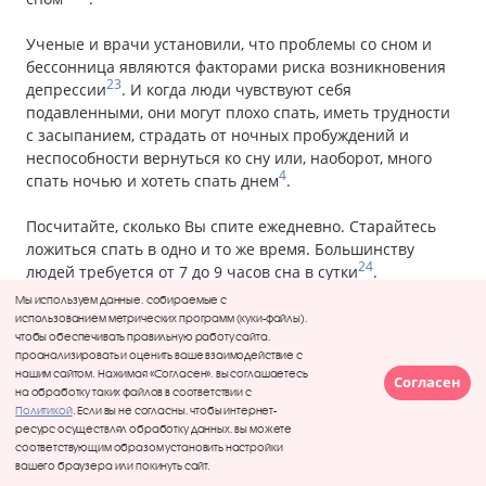
Ученые и врачи установили, что проблемы со сном и
бессонница являются факторами риска возникновения
23
депрессии
. И когда люди чувствуют себя
подавленными, они могут плохо спать, иметь трудности
с засыпанием, страдать от ночных пробуждений и
неспособности вернуться ко сну или, наоборот, много
4
спать ночью и хотеть спать днем
.
Посчитайте, сколько Вы спите ежедневно. Старайтесь
ложиться спать в одно и то же время. Большинству
24
людей требуется от 7 до 9 часов сна в сутки
.
Мы используем данные, собираемые с
Если у Вас возникают проблемы со сном, важно обсудить
использованием метрических программ (куки-файлы),
чтобы обеспечивать правильную работу сайта,
их с лечащим врачом.
проанализировать и оценить ваше взаимодействие с
нашим сайтом. Нажимая «Согласен», вы соглашаетесь
Согласен
на обработку таких файлов в соответствии с
Политикой
. Если вы не согласны, чтобы интернет-
ресурс осуществлял обработку данных, вы можете
соответствующим образом установить настройки
вашего браузера или покинуть сайт.