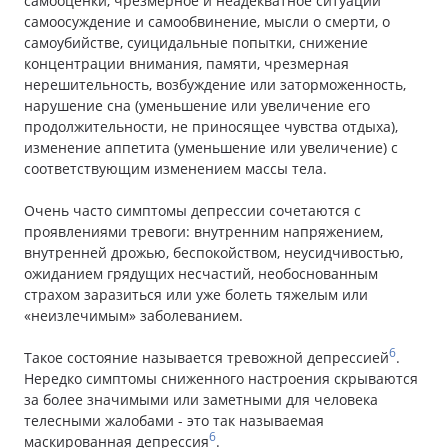
самооценки, чрезмерное и неадекватное ситуации
самоосуждение и самообвинение, мысли о смерти, о
самоубийстве, суицидальные попытки, снижение
концентрации внимания, памяти, чрезмерная
нерешительность, возбуждение или заторможенность,
нарушение сна (уменьшение или увеличение его
продолжительности, не приносящее чувства отдыха),
изменение аппетита (уменьшение или увеличение) с
соответствующим изменением массы тела.
Очень часто симптомы депрессии сочетаются с
проявлениями тревоги: внутренним напряжением,
внутренней дрожью, беспокойством, неусидчивостью,
ожиданием грядущих несчастий, необоснованным
страхом заразиться или уже болеть тяжелым или
«неизлечимым» заболеванием.
6
Такое состояние называется тревожной депрессией
.
Нередко симптомы сниженного настроения скрываются
за более значимыми или заметными для человека
телесными жалобами - это так называемая
6
маскированная депрессия
.