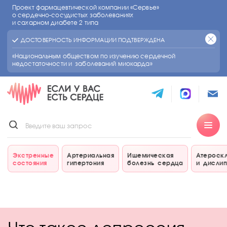
Проект фармацевтической компании «Сервье»
о сердечно-сосудистых
заболеваниях
и сахарном диабете 2 типа
ДОСТОВЕРНОСТЬ ИНФОРМАЦИИ ПОДТВЕРЖДЕНА
«Национальным обществом по изучению сердечной
недостаточности и заболеваний миокарда»
Экстренные
Артериальная
Ишемическая
Атероск
состояния
гипертония
болезнь сердца
и дисли