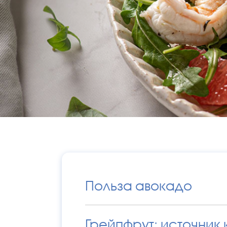
Польза авокадо
Грейпфрут: источник 