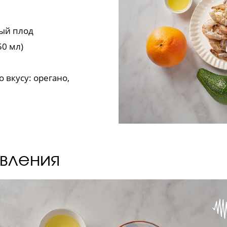
ый плод
50 мл)
 вкусу: орегано,
вления