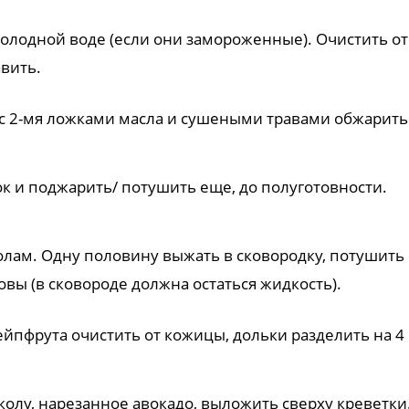
холодной воде (если они замороженные). Очистить о
вить.
 с 2-мя ложками масла и сушеными травами обжарить
к и поджарить/ потушить еще, до полуготовности.
олам. Одну половину выжать в сковородку, потушить 
овы (в сковороде должна остаться жидкость).
йпфрута очистить от кожицы, дольки разделить на 4
колу, нарезанное авокадо, выложить сверху креветки