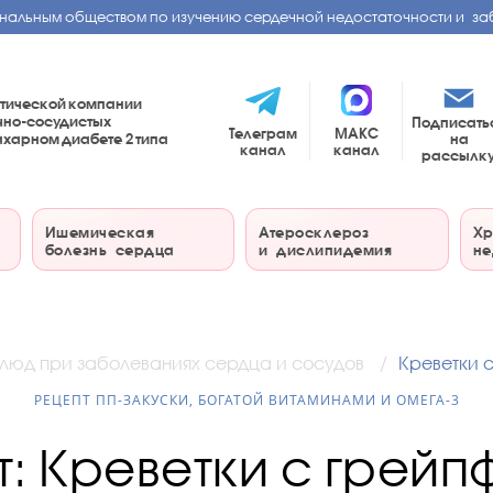
нальным обществом по изучению сердечной недостаточности и за
тической компании
чно-сосудистых
Подписать
Телеграм
МАКС
на
сахарном диабете
2 типа
канал
канал
рассылк
Ишемическая
Атеросклероз
Хр
болезнь сердца
и дислипидемия
не
блюд при заболеваниях сердца и сосудов
Креветки 
РЕЦЕПТ ПП-ЗАКУСКИ, БОГАТОЙ ВИТАМИНАМИ И ОМЕГА-3
т: Креветки с грейп