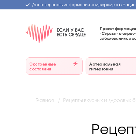
Достоверность информации подтверждена
«Нацио
Проект фармацев
«Сервье»
о серде
заболеваниях и 
Экстренные
Артериальная
состояния
гипертония
Главная
Рецепты вкусных и здоровых 
Рецеп