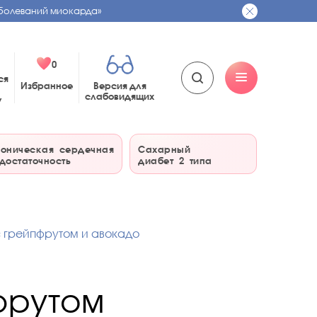
болеваний миокарда»
0
ся
Избранное
Версия для
слабовидящих
у
оническая сердечная
Сахарный
достаточность
диабет 2 типа
с грейпфрутом и авокадо
фрутом