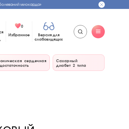
болеваний миокарда»
0
ся
Избранное
Версия для
слабовидящих
у
оническая сердечная
Сахарный
достаточность
диабет 2 типа
ковый