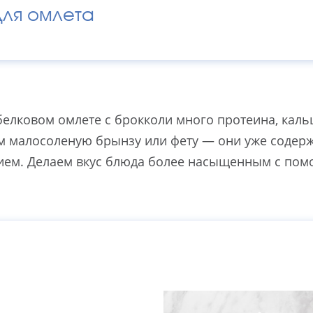
для омлета
белковом омлете с брокколи много протеина, каль
м малосоленую брынзу или фету — они уже содерж
цием. Делаем вкус блюда более насыщенным с по