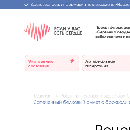
Достоверность информации подтверждена
«Нацио
Проект фармацев
«Сервье»
о серде
заболеваниях и 
Экстренные
Артериальная
состояния
гипертония
Главная
Рецепты вкусных и здоровых 
Запеченный белковый омлет с брокколи 
Реце