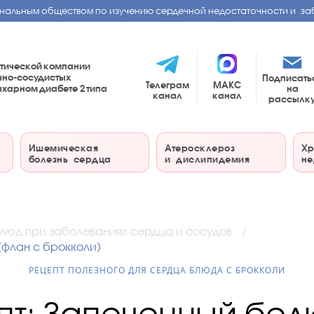
нальным обществом по изучению сердечной недостаточности и за
тической компании
чно-сосудистых
Подписать
Телеграм
МАКС
на
сахарном диабете
2 типа
канал
канал
рассылк
Ишемическая
Атеросклероз
Хр
болезнь сердца
и дислипидемия
не
блюд при заболеваниях сердца и сосудов
(флан с брокколи)
РЕЦЕПТ ПОЛЕЗНОГО ДЛЯ СЕРДЦА БЛЮДА С БРОККОЛИ
пт: Запеченный бел