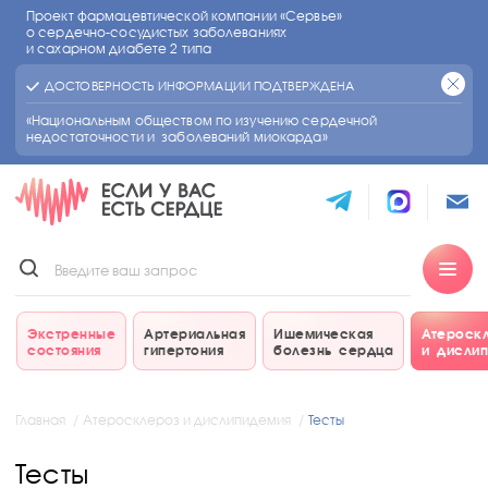
Проект фармацевтической компании «Сервье»
о сердечно-сосудистых
заболеваниях
и сахарном диабете 2 типа
ДОСТОВЕРНОСТЬ ИНФОРМАЦИИ ПОДТВЕРЖДЕНА
«Национальным обществом по изучению сердечной
недостаточности и заболеваний миокарда»
Экстренные
Артериальная
Ишемическая
Атероск
состояния
гипертония
болезнь сердца
и дисли
Главная
Атеросклероз и дислипидемия
Тесты
Тесты