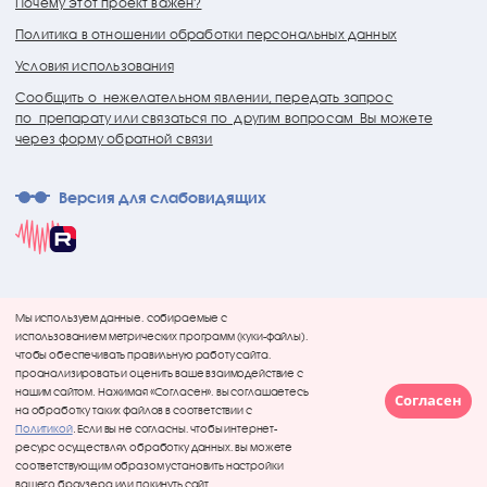
Почему этот проект важен?
Политика в отношении обработки персональных данных
Условия использования
Сообщить о нежелательном явлении, передать запрос
по препарату или связаться по другим вопросам Вы можете
через форму обратной связи
Версия для слабовидящих
Мы используем данные, собираемые с
использованием метрических программ (куки-файлы),
чтобы обеспечивать правильную работу сайта,
проанализировать и оценить ваше взаимодействие с
нашим сайтом. Нажимая «Согласен», вы соглашаетесь
Согласен
на обработку таких файлов в соответствии с
Политикой
. Если вы не согласны, чтобы интернет-
ресурс осуществлял обработку данных, вы можете
соответствующим образом установить настройки
вашего браузера или покинуть сайт.