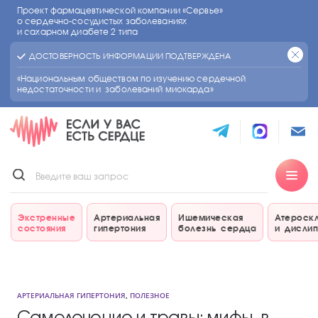
Проект фармацевтической компании «Сервье»
о сердечно-сосудистых
заболеваниях
и сахарном диабете 2 типа
ДОСТОВЕРНОСТЬ ИНФОРМАЦИИ ПОДТВЕРЖДЕНА
«Национальным обществом по изучению сердечной
недостаточности и заболеваний миокарда»
Экстренные
Артериальная
Ишемическая
Атероск
состояния
гипертония
болезнь сердца
и дисли
АРТЕРИАЛЬНАЯ ГИПЕРТОНИЯ
,
ПОЛЕЗНОЕ
Самолечение и травы: мифы, в