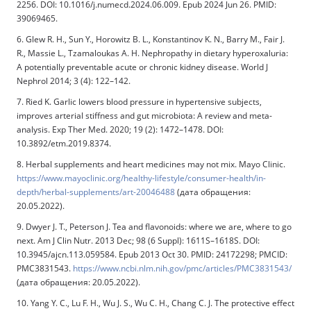
2256. DOI: 10.1016/j.numecd.2024.06.009. Epub 2024 Jun 26. PMID:
39069465.
6. Glew R. H., Sun Y., Horowitz B. L., Konstantinov K. N., Barry M., Fair J.
R., Massie L., Tzamaloukas A. H. Nephropathy in dietary hyperoxaluria:
A potentially preventable acute or chronic kidney disease. World J
Nephrol 2014; 3 (4): 122–142.
7. Ried K. Garlic lowers blood pressure in hypertensive subjects,
improves arterial stiffness and gut microbiota: A review and meta-
analysis. Exp Ther Med. 2020; 19 (2): 1472–1478. DOI:
10.3892/etm.2019.8374.
8. Herbal supplements and heart medicines may not mix. Mayo Clinic.
https://www.mayoclinic.org/healthy-lifestyle/consumer-health/in-
depth/herbal-supplements/art-20046488
(дата обращения:
20.05.2022).
9. Dwyer J. T., Peterson J. Tea and flavonoids: where we are, where to go
next. Am J Clin Nutr. 2013 Dec; 98 (6 Suppl): 1611S–1618S. DOI:
10.3945/ajcn.113.059584. Epub 2013 Oct 30. PMID: 24172298; PMCID:
PMC3831543.
https://www.ncbi.nlm.nih.gov/pmc/articles/PMC3831543/
(дата обращения: 20.05.2022).
10. Yang Y. C., Lu F. H., Wu J. S., Wu C. H., Chang C. J. The protective effect