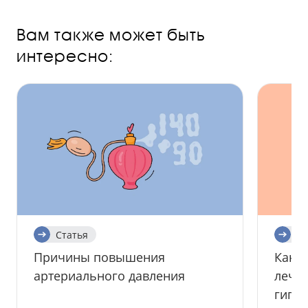
Вам также может быть
интересно:
Статья
Ст
Причины повышения
Как р
артериального давления
лече
гипе