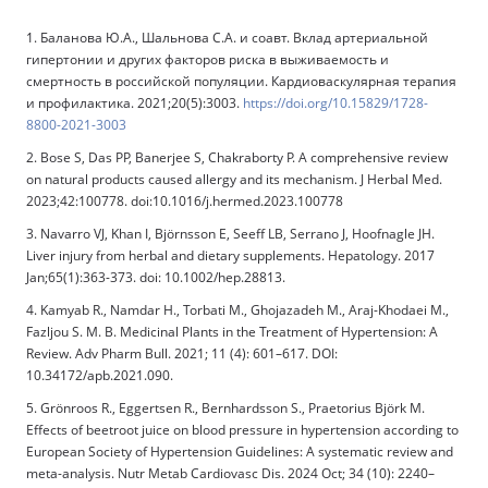
1. Баланова Ю.А., Шальнова С.А. и соавт. Вклад артериальной
гипертонии и других факторов риска в выживаемость и
смертность в российской популяции. Кардиоваскулярная терапия
и профилактика. 2021;20(5):3003.
https://doi.org/10.15829/1728-
8800-2021-3003
2. Bose S, Das PP, Banerjee S, Chakraborty P. A comprehensive review
on natural products caused allergy and its mechanism. J Herbal Med.
2023;42:100778. doi:10.1016/j.hermed.2023.100778
3. Navarro VJ, Khan I, Björnsson E, Seeff LB, Serrano J, Hoofnagle JH.
Liver injury from herbal and dietary supplements. Hepatology. 2017
Jan;65(1):363-373. doi: 10.1002/hep.28813.
4. Kamyab R., Namdar H., Torbati M., Ghojazadeh M., Araj-Khodaei M.,
Fazljou S. M. B. Medicinal Plants in the Treatment of Hypertension: A
Review. Adv Pharm Bull. 2021; 11 (4): 601–617. DOI:
10.34172/apb.2021.090.
5. Grönroos R., Eggertsen R., Bernhardsson S., Praetorius Björk M.
Effects of beetroot juice on blood pressure in hypertension according to
European Society of Hypertension Guidelines: A systematic review and
meta-analysis. Nutr Metab Cardiovasc Dis. 2024 Oct; 34 (10): 2240–