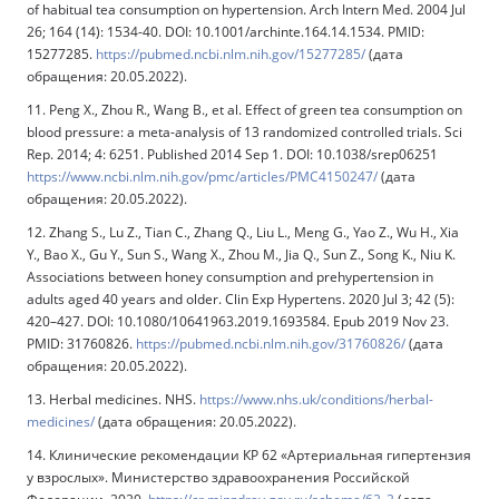
of habitual tea consumption on hypertension. Arch Intern Med. 2004 Jul
26; 164 (14): 1534-40. DOI: 10.1001/archinte.164.14.1534. PMID:
15277285.
https://pubmed.ncbi.nlm.nih.gov/15277285/
(дата
обращения: 20.05.2022).
11. Peng X., Zhou R., Wang B., et al. Effect of green tea consumption on
blood pressure: a meta-analysis of 13 randomized controlled trials. Sci
Rep. 2014; 4: 6251. Published 2014 Sep 1. DOI: 10.1038/srep06251
https://www.ncbi.nlm.nih.gov/pmc/articles/PMC4150247/
(дата
обращения: 20.05.2022).
12. Zhang S., Lu Z., Tian C., Zhang Q., Liu L., Meng G., Yao Z., Wu H., Xia
Y., Bao X., Gu Y., Sun S., Wang X., Zhou M., Jia Q., Sun Z., Song K., Niu K.
Associations between honey consumption and prehypertension in
adults aged 40 years and older. Clin Exp Hypertens. 2020 Jul 3; 42 (5):
420–427. DOI: 10.1080/10641963.2019.1693584. Epub 2019 Nov 23.
PMID: 31760826.
https://pubmed.ncbi.nlm.nih.gov/31760826/
(дата
обращения: 20.05.2022).
13. Herbal medicines. NHS.
https://www.nhs.uk/conditions/herbal-
medicines/
(дата обращения: 20.05.2022).
14. Клинические рекомендации КР 62 «Артериальная гипертензия
у взрослых». Министерство здравоохранения Российской