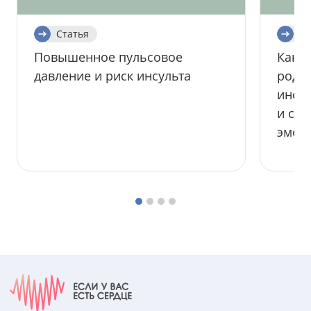
Статья
Ст
Повышенное пульсовое
Как у
давление и риск инсульта
родс
инсул
и спр
эмоц