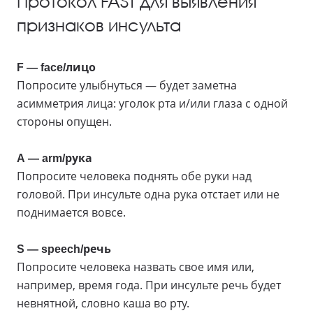
Протокол FAST для выявления
признаков инсульта
F — face/лицо
Попросите улыбнуться — будет заметна
асимметрия лица: уголок рта и/или глаза с одной
стороны опущен.
A — arm/рука
Попросите человека поднять обе руки над
головой. При инсульте одна рука отстает или не
поднимается вовсе.
S — speech/речь
Попросите человека назвать свое имя или,
например, время года. При инсульте речь будет
невнятной, словно каша во рту.