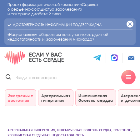
Проект фармацевтической компании «Сервье»
о сердечно-сосудистых
заболеваниях
и сахарном диабете 2 типа
ДОСТОВЕРНОСТЬ ИНФОРМАЦИИ ПОДТВЕРЖДЕНА
«Национальным обществом по изучению сердечной
недостаточности и заболеваний миокарда»
Экстренные
Артериальная
Ишемическая
Атероск
состояния
гипертония
болезнь сердца
и дисли
АРТЕРИАЛЬНАЯ ГИПЕРТОНИЯ
,
ИШЕМИЧЕСКАЯ БОЛЕЗНЬ СЕРДЦА
,
ПОЛЕЗНОЕ
,
ХРОНИЧЕСКАЯ СЕРДЕЧНАЯ НЕДОСТАТОЧНОСТЬ