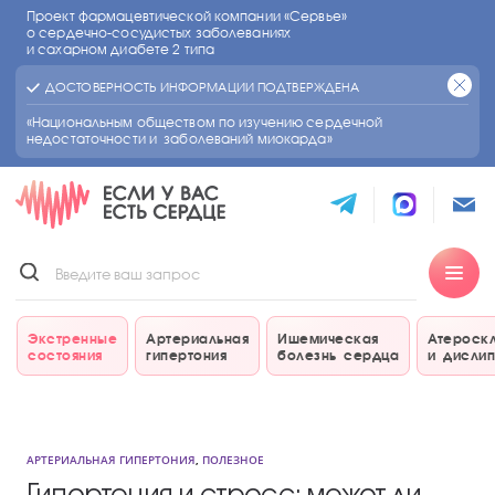
Проект фармацевтической компании «Сервье»
о сердечно-сосудистых
заболеваниях
и сахарном диабете 2 типа
ДОСТОВЕРНОСТЬ ИНФОРМАЦИИ ПОДТВЕРЖДЕНА
«Национальным обществом по изучению сердечной
недостаточности и заболеваний миокарда»
Экстренные
Артериальная
Ишемическая
Атероск
состояния
гипертония
болезнь сердца
и дисли
АРТЕРИАЛЬНАЯ ГИПЕРТОНИЯ
,
ПОЛЕЗНОЕ
Гипертония и стресс: может ли