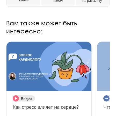
канал
на рассылку
Вам также может быть
интересно:
Видео
Ст
Как стресс влияет на сердце?
Что т