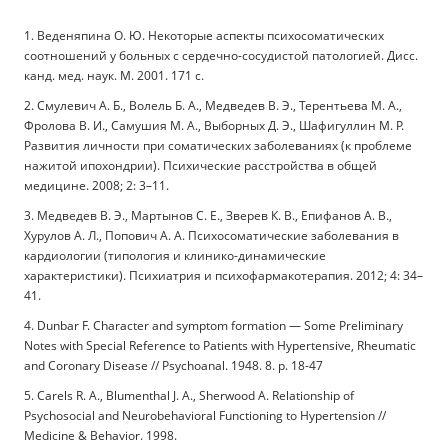
1. Веденяпина О. Ю. Некоторые аспекты психосоматических
соотношений у больных с сердечно-сосудистой патологией. Дисс.
канд. мед. наук. М. 2001. 171 с.
2. Смулевич А. Б., Волель Б. А., Медведев В. Э., Терентьева М. А.,
Фролова В. И., Самушия М. А., Выборных Д. Э., Шафигуллин М. Р.
Развития личности при соматических заболеваниях (к проблеме
нажитой ипохондрии). Психические расстройства в общей
медицине. 2008; 2: 3–11.
3. Медведев В. Э., Мартынов С. Е., Зверев К. В., Епифанов А. В.,
Хурулов А. Л., Попович А. А. Психосоматические заболевания в
кардиологии (типология и клинико-динамические
характеристики). Психиатрия и психофармакотерапия. 2012; 4: 34–
41.
4. Dunbar F. Character and symptom formation — Some Preliminary
Notes with Special Reference to Patients with Hypertensive, Rheumatic
and Coronary Disease // Psychoanal. 1948. 8. p. 18-47
5. Carels R. A., Blumenthal J. A., Sherwood A. Relationship of
Psychosocial and Neurobehavioral Functioning to Hypertension //
Medicine & Behavior. 1998.