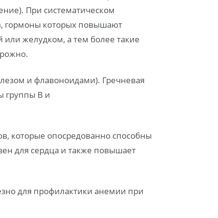
ение). При систематическом
в, гормоны которых повышают
или желудком, а тем более такие
орожно.
железом и флавоноидами). Гречневая
ы группы В и
ов, которые опосредованно способны
зен для сердца и также повышает
лезно для профилактики анемии при