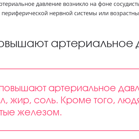
ртериальное давление возникло на фоне сосудист
е периферической нервной системы или возрастны
повышают артериальное 
 повышают артериальное давл
 жир, соль. Кроме того, люд
тые железом.