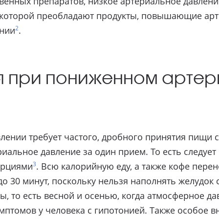
венных препаратов, низкое артериальное давлени
 которой преобладают продукты, повышающие арт
2
онии
.
я при пониженном арте
лении требует частого, дробного принятия пищи
альное давление за один прием. То есть следует п
3
орциями
. Всю калорийную еду, а также кофе пере
до 30 минут, поскольку нельзя наполнять желудок
, то есть весной и осенью, когда атмосферное да
птомов у человека с гипотонией. Также особое в