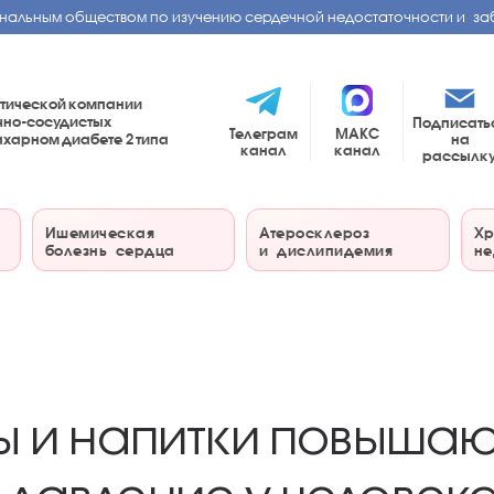
нальным обществом по изучению сердечной недостаточности и за
тической компании
чно-сосудистых
Подписать
Телеграм
МАКС
на
сахарном диабете
2 типа
канал
канал
рассылк
Ишемическая
Атеросклероз
Хр
болезнь сердца
и дислипидемия
не
ы и напитки повышаю