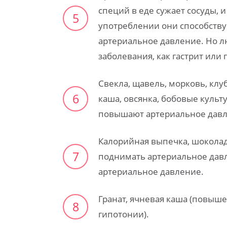
специй в еде сужает сосуды,
5
употреблении они способств
артериальное давление. Но 
заболевания, как гастрит или
Свекла, щавель, морковь, клу
6
каша, овсянка, бобовые культ
повышают артериальное
дав
Калорийная выпечка, шоколад
7
поднимать
артериальное давл
артериальное давление.
Гранат, ячневая каша (повыш
8
гипотонии).