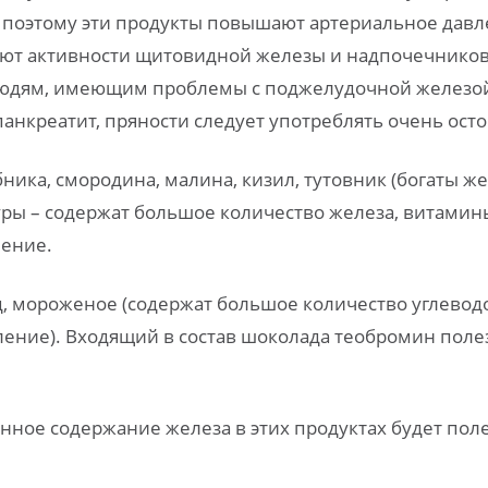
 и поэтому эти продукты повышают артериальное
давл
уют активности щитовидной железы и надпочечнико
людям, имеющим проблемы с поджелудочной железой 
 панкреатит, пряности следует употреблять очень ост
бника, смородина, малина, кизил, тутовник (богаты 
уры – содержат большое количество железа, витамин
ление.
, мороженое (содержат большое количество углевод
ение). Входящий в состав шоколада теобромин поле
енное содержание железа в этих продуктах будет по