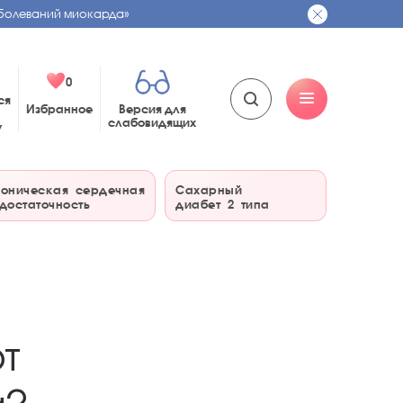
болеваний миокарда»
0
ся
Избранное
Версия для
слабовидящих
у
оническая сердечная
Сахарный
достаточность
диабет 2 типа
т