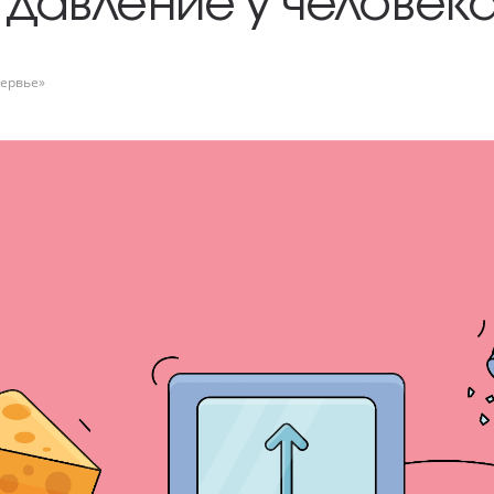
давление у человек
ервье»