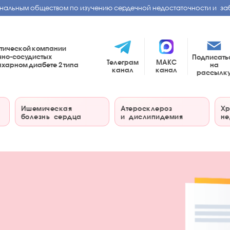
нальным обществом по изучению сердечной недостаточности и за
тической компании
чно-сосудистых
Подписать
Телеграм
МАКС
на
сахарном диабете
2 типа
канал
канал
рассылк
Ишемическая
Атеросклероз
Хр
болезнь сердца
и дислипидемия
не