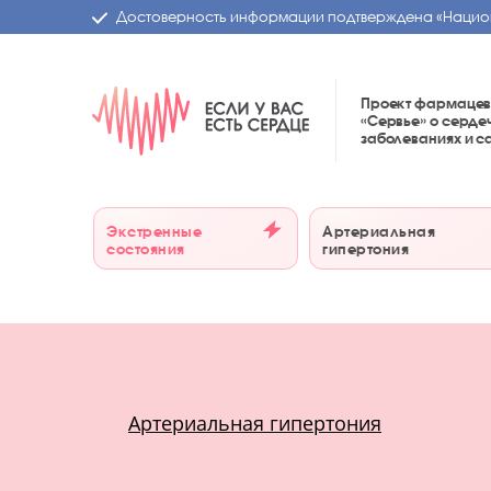
Достоверность информации подтверждена
«Нацио
Проект фармацев
«Сервье»
о серде
заболеваниях и 
Экстренные
Артериальная
состояния
гипертония
Артериальная гипертония