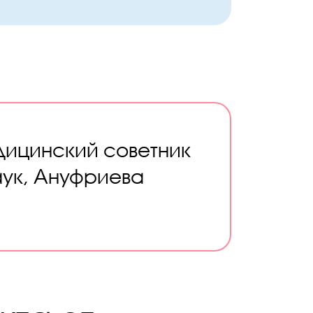
дицинский советник
аук, Ануфриева