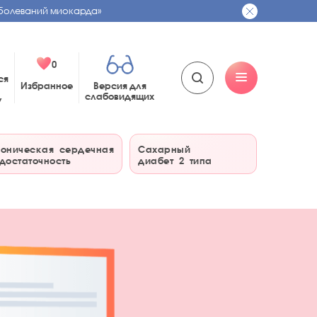
болеваний миокарда»
0
ся
Избранное
Версия для
слабовидящих
у
оническая сердечная
Сахарный
достаточность
диабет 2 типа