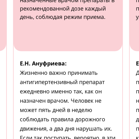
назначенные врачом препараты в
п
рекомендованной дозе каждый
п
день, соблюдая режим приема.
у
Е.Н. Ануфриева:
Е
Жизненно важно принимать
антигипертензивный препарат
п
ежедневно именно так, как он
п
назначен врачом. Человек не
н
может пять дней в неделю
п
соблюдать правила дорожного
д
движения, а два дня нарушать их.
п
Если так поступать, вероятно, в эти
к