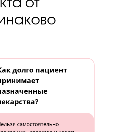
та от
динаково
Как долго пациент
принимает
назначенные
лекарства?
ельзя самостоятельно