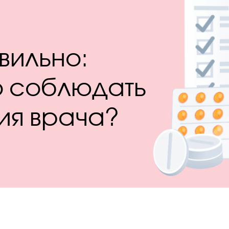
вильно:
о соблюдать
ия врача?