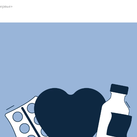
ервье»