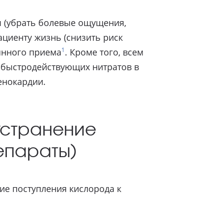
ы (убрать болевые ощущения,
ациенту жизнь (снизить риск
1
янного приема
. Кроме того, всем
 быстродействующих нитратов в
енокардии.
устранение
епараты)
ие поступления кислорода к