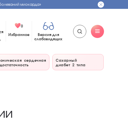
болеваний миокарда»
0
ся
Избранное
Версия для
слабовидящих
у
оническая сердечная
Сахарный
достаточность
диабет 2 типа
ии