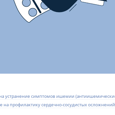
е на устранение симптомов ишемии (антиишемически
е на профилактику сердечно-сосудистых осложнений