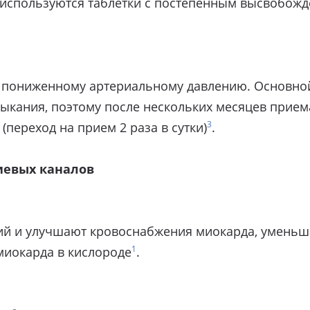
используются таблетки с постепенным высвобожд
к пониженному артериальному давлению. Основно
выкания, поэтому после нескольких месяцев прие
3
переход на прием 2 раза в сутки)
.
циевых каналов
ий и улучшают кровоснабжения миокарда, уменьша
1
миокарда в кислороде
.