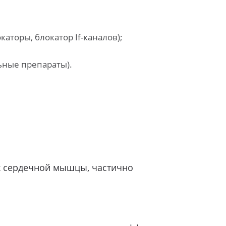
аторы, блокатор If-каналов);
ьные препараты).
ах сердечной мышцы, частично