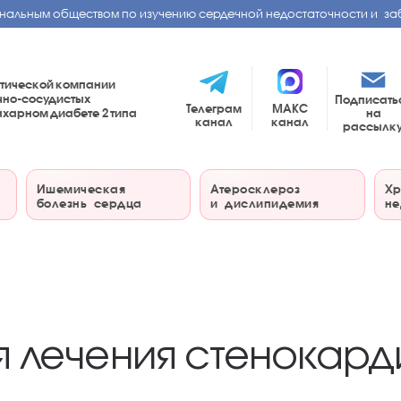
нальным обществом по изучению сердечной недостаточности и за
тической компании
чно-сосудистых
Подписать
Телеграм
МАКС
на
сахарном диабете
2 типа
канал
канал
рассылк
Ишемическая
Атеросклероз
Хр
болезнь сердца
и дислипидемия
не
 лечения стенокард