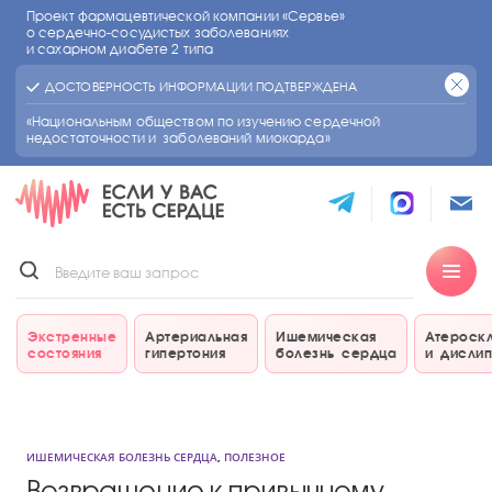
Проект фармацевтической компании «Сервье»
о сердечно-сосудистых
заболеваниях
и сахарном диабете 2 типа
ДОСТОВЕРНОСТЬ ИНФОРМАЦИИ ПОДТВЕРЖДЕНА
«Национальным обществом по изучению сердечной
недостаточности и заболеваний миокарда»
Экстренные
Артериальная
Ишемическая
Атероск
состояния
гипертония
болезнь сердца
и дисли
ИШЕМИЧЕСКАЯ БОЛЕЗНЬ СЕРДЦА
,
ПОЛЕЗНОЕ
Возвращение к привычному