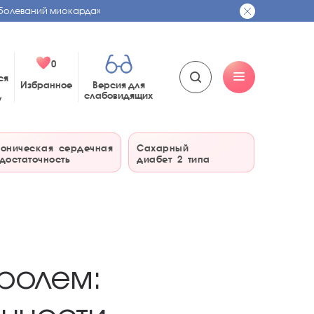
болеваний миокарда»
0
ся
Избранное
Версия для
слабовидящих
у
оническая сердечная
Сахарный
достаточность
диабет 2 типа
тролем: