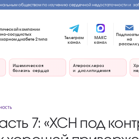
нальным обществом по изучению сердечной недостаточности и за
тической компании
чно-сосудистых
Подписать
Телеграм
МАКС
на
сахарном диабете
2 типа
канал
канал
рассылк
Ишемическая
Атеросклероз
Хр
болезнь сердца
и дислипидемия
не
НОСТЬ
асть 7: «ХСН под кон