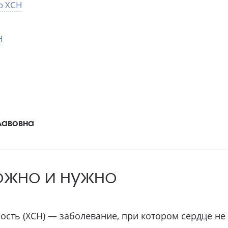
ю ХСН
Н
лавовна
можно и нужно
ость (ХСН) — заболевание, при котором сердце не