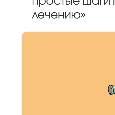
простые шаги
лечению»