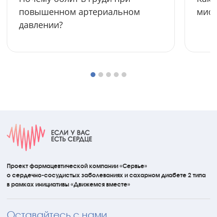
повышенном артериальном
мио
давлении?
Проект фармацевтической компании «Сервье»
о сердечно-сосудистых
заболеваниях
и сахарном диабете 2 типа
в рамках инициативы
«Движемся вместе»
Оставайтесь с нами.