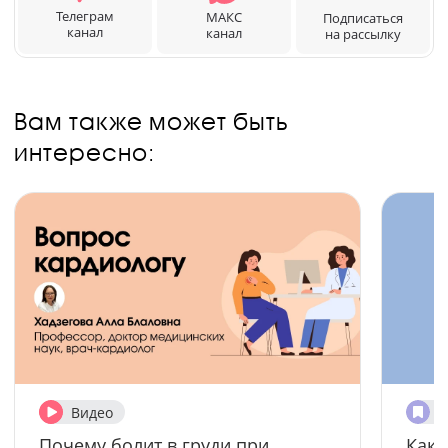
Телеграм
МАКС
Подписаться
канал
канал
на рассылку
Вам также может быть
интересно:
Видео
П
Почему болит в груди при
Как 