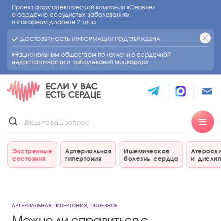
Проект фармацевтической компании «Сервье»
о сердечно-сосудистых
заболеваниях
и сахарном диабете 2 типа
ДОСТОВЕРНОСТЬ ИНФОРМАЦИИ ПОДТВЕРЖДЕНА
«Национальным обществом по изучению сердечной
недостаточности и заболеваний миокарда»
Экстренные
Артериальная
Ишемическая
Атероск
состояния
гипертония
болезнь сердца
и дисли
АРТЕРИАЛЬНАЯ ГИПЕРТОНИЯ
,
ПОЛЕЗНОЕ
Можно ли справиться с