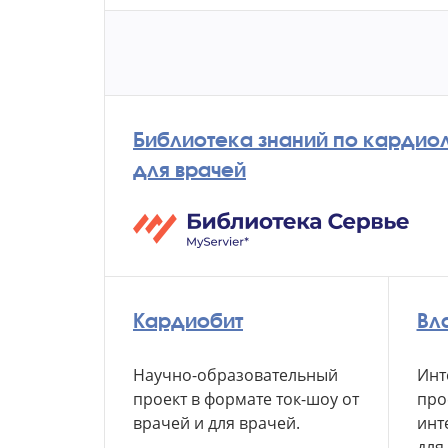
Библиотека знаний по кардио
для врачей
Кардиобит
Вл
Научно-образовательный
Инт
проект
в формате
ток-шоу от
про
врачей
и для врачей.
инт
для