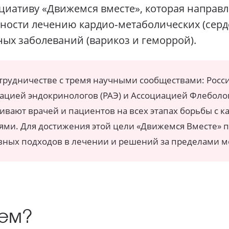
иативу «Движемся вместе»,
которая направ
ности
лечению кардио‑метаболических (серд
ных
заболеваний (варикоз и геморрой).
отрудничестве
с тремя научными сообществами: Росс
ацией эндокринологов (РАЭ) и Ассоциацией Флеболого
ивают врачей и пациентов на всех этапах борьбы с
ми. Для достижения этой цели «Движемся Вместе» п
ивных подходов
в лечении
и решений за пределами м
аем?