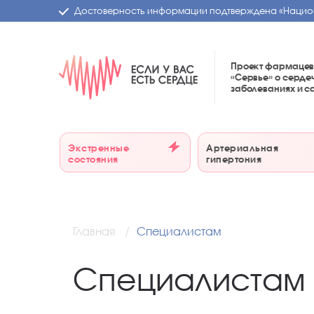
Достоверность информации подтверждена
«Нацио
Проект фармацев
«Сервье»
о серде
заболеваниях и 
Экстренные
Артериальная
состояния
гипертония
Главная
Специалистам
Специалистам