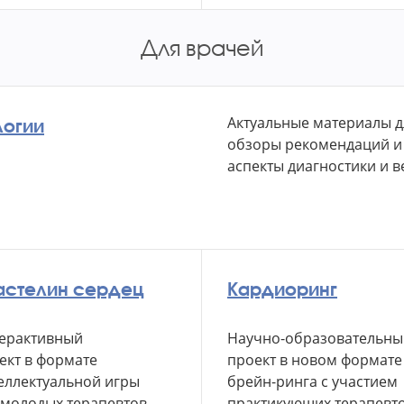
Для врачей
Актуальные материалы д
логии
обзоры рекомендаций и
аспекты диагностики и в
астелин сердец
Кардиоринг
ерактивный
Научно-образовательны
ект в формате
проект
в новом
формате
еллектуальной игры
брейн-ринга с участием
 молодых
терапевтов
практикующих терапевт