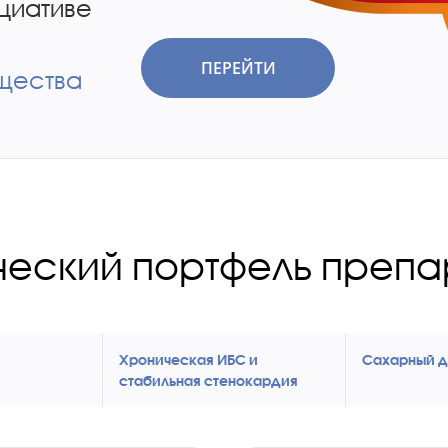
циативе
ПЕРЕЙТИ
щества
еский портфель препа
Хроническая ИБС и
Cахарный д
стабильная стенокардия