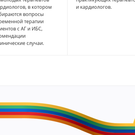
ардиологов,
в котором
и кардиологов.
бираются вопросы
ременной терапии
иентов с АГ и ИБС,
омендации
линические
случаи.