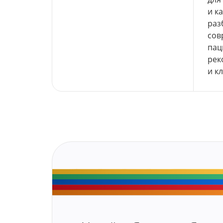
и к
раз
сов
пац
рек
и к