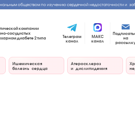
нальным обществом по изучению сердечной недостаточности и за
тической компании
чно-сосудистых
Подписать
Телеграм
МАКС
на
сахарном диабете
2 типа
канал
канал
рассылк
Ишемическая
Атеросклероз
Хр
болезнь сердца
и дислипидемия
не