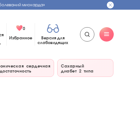
болеваний миокарда»
0
ся
Избранное
Версия для
слабовидящих
у
оническая сердечная
Сахарный
достаточность
диабет 2 типа