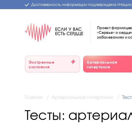
Достоверность информации подтверждена
«Нацио
Проект фармацев
«Сервье»
о серде
заболеваниях и 
Экстренные
Артериальная
состояния
гипертония
Главная
Артериальная гипертония
Тес
Тесты: артериа