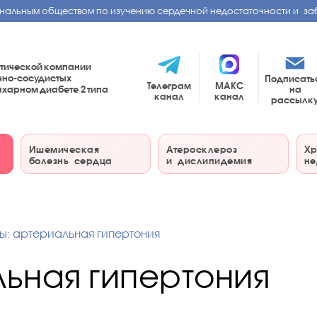
нальным обществом по изучению сердечной недостаточности и за
тической компании
чно-сосудистых
Подписать
Телеграм
МАКС
на
сахарном диабете
2 типа
канал
канал
рассылк
Ишемическая
Атеросклероз
Хр
болезнь сердца
и дислипидемия
не
ты: артериальная гипертония
льная гипертония