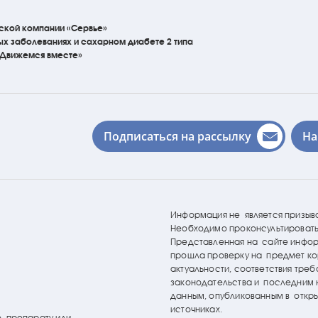
ской компании «Сервье»
ых
заболеваниях
и сахарном диабете 2 типа
«Движемся вместе»
Подписаться на рассылку
На
Информация не является призыв
Необходимо проконсультировать
Представленная на сайте инфо
прошла проверку на предмет ко
актуальности, соответствия тре
законодательства и последним
данным, опубликованным в откр
источниках.
о препарату или