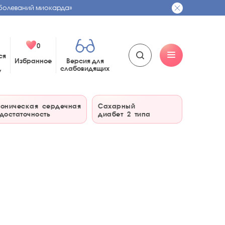
болеваний миокарда»
0
ся
Избранное
Версия для
слабовидящих
у
оническая сердечная
Сахарный
достаточность
диабет 2 типа