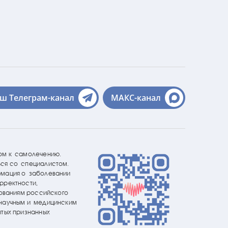
ш Телеграм-канал
МАКС-канал
ом к самолечению.
ся со специалистом.
рмация о заболевании
рректности,
бованиям российского
 научным и медицинским
ытых признанных