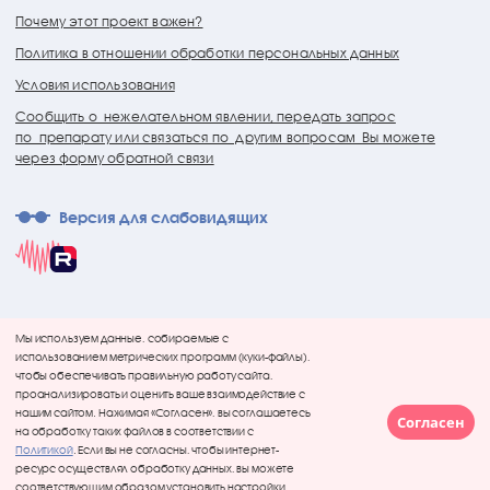
Почему этот проект важен?
Политика в отношении обработки персональных данных
Условия использования
Сообщить о нежелательном явлении, передать запрос
по препарату или связаться по другим вопросам Вы можете
через форму обратной связи
Версия для слабовидящих
Мы используем данные, собираемые с
использованием метрических программ (куки-файлы),
чтобы обеспечивать правильную работу сайта,
проанализировать и оценить ваше взаимодействие с
нашим сайтом. Нажимая «Согласен», вы соглашаетесь
Согласен
на обработку таких файлов в соответствии с
Политикой
. Если вы не согласны, чтобы интернет-
ресурс осуществлял обработку данных, вы можете
соответствующим образом установить настройки