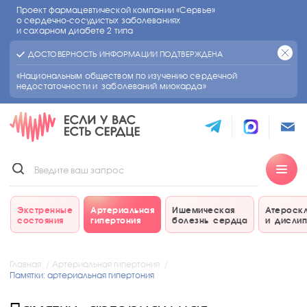
Проект фармацевтической компании «Сервье»
о сердечно-сосудистых
заболеваниях
и сахарном диабете 2 типа
ДОСТОВЕРНОСТЬ ИНФОРМАЦИИ ПОДТВЕРЖДЕНА
«Национальным обществом по изучению сердечной
недостаточности и заболеваний миокарда»
Экстренные
Артериальная
Ишемическая
Атероск
состояния
гипертония
болезнь сердца
и дисли
Главная
Артериальная гипертония
Памятки: артериальная гипертония