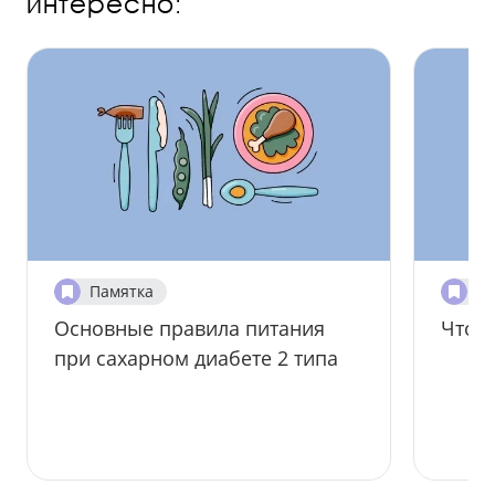
интересно:
Памятка
Па
Основные правила питания
Что д
при сахарном диабете 2 типа