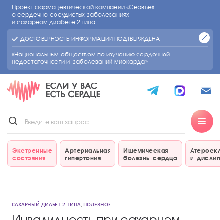
Проект фармацевтической компании «Сервье»
о сердечно-сосудистых
заболеваниях
и сахарном диабете 2 типа
ДОСТОВЕРНОСТЬ ИНФОРМАЦИИ ПОДТВЕРЖДЕНА
«Национальным обществом по изучению сердечной
недостаточности и заболеваний миокарда»
Экстренные
Артериальная
Ишемическая
Атероск
состояния
гипертония
болезнь сердца
и дисли
САХАРНЫЙ ДИАБЕТ 2 ТИПА
,
ПОЛЕЗНОЕ
Инвалидность при сахарном