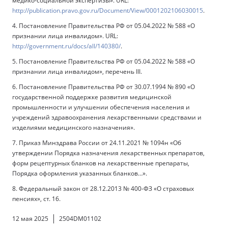
медико-социальной экспертизы». URL:
http://publication.pravo.gov.ru/Document/View/0001202106030015
.
4. Постановление Правительства РФ от 05.04.2022 № 588 «О
признании лица инвалидом». URL:
http://government.ru/docs/all/140380/
.
5. Постановление Правительства РФ от 05.04.2022 № 588 «О
признании лица инвалидом», перечень III.
6. Постановление Правительства РФ от 30.07.1994 № 890 «О
государственной поддержке развития медицинской
промышленности и улучшении обеспечения населения и
учреждений здравоохранения лекарственными средствами и
изделиями медицинского назначения».
7. Приказ Минздрава России от 24.11.2021 № 1094н «Об
утверждении Порядка назначения лекарственных препаратов,
форм рецептурных бланков на лекарственные препараты,
Порядка оформления указанных бланков…».
8. Федеральный закон от 28.12.2013 № 400-ФЗ «О страховых
пенсиях», ст. 16.
12 мая 2025
2504DM01102