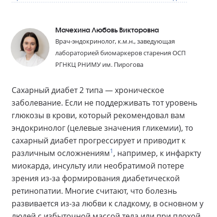
Мачехина Любовь Викторовна
Врач-эндокринолог, к.м.н., заведующая
лабораторией биомаркеров старения ОСП
РГНКЦ РНИМУ им. Пирогова
Сахарный диабет 2 типа — хроническое
заболевание. Если не поддерживать тот уровень
глюкозы в крови, который рекомендовал вам
эндокринолог (целевые значения гликемии), то
сахарный диабет прогрессирует и приводит к
1
различным осложнениям
, например, к инфаркту
миокарда, инсульту или необратимой потере
зрения из-за формирования диабетической
ретинопатии. Многие считают, что болезнь
развивается из-за любви к сладкому, в основном у
людей с избыточной массой тела или при плохой