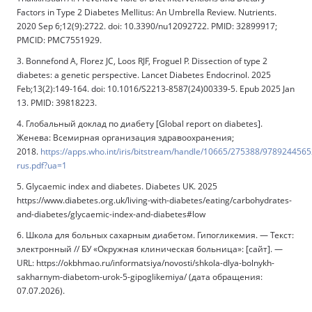
Factors in Type 2 Diabetes Mellitus: An Umbrella Review. Nutrients.
2020 Sep 6;12(9):2722. doi: 10.3390/nu12092722. PMID: 32899917;
PMCID: PMC7551929.
3. Bonnefond A, Florez JC, Loos RJF, Froguel P. Dissection of type 2
diabetes: a genetic perspective. Lancet Diabetes Endocrinol. 2025
Feb;13(2):149-164. doi: 10.1016/S2213-8587(24)00339-5. Epub 2025 Jan
13. PMID: 39818223.
4. Глобальный доклад по диабету [Global report on diabetes].
Женева: Всемирная организация здравоохранения;
2018.
https://apps.who.int/iris/bitstream/handle/10665/275388/978924456
rus.pdf?ua=1
5. Glycaemic index and diabetes. Diabetes UK. 2025
https://www.diabetes.org.uk/living-with-diabetes/eating/carbohydrates-
and-diabetes/glycaemic-index-and-diabetes#low
6. Школа для больных сахарным диабетом. Гипогликемия. — Текст:
электронный // БУ «Окружная клиническая больница»: [сайт]. —
URL: https://okbhmao.ru/informatsiya/novosti/shkola-dlya-bolnykh-
sakharnym-diabetom-urok-5-gipoglikemiya/ (дата обращения:
07.07.2026).