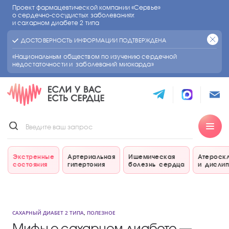
Проект фармацевтической компании «Сервье»
о сердечно-сосудистых
заболеваниях
и сахарном диабете 2 типа
ДОСТОВЕРНОСТЬ ИНФОРМАЦИИ ПОДТВЕРЖДЕНА
«Национальным обществом по изучению сердечной
недостаточности и заболеваний миокарда»
Экстренные
Артериальная
Ишемическая
Атероск
состояния
гипертония
болезнь сердца
и дисли
САХАРНЫЙ ДИАБЕТ 2 ТИПА
,
ПОЛЕЗНОЕ
Мифы о сахарном диабете —