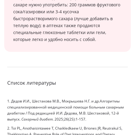
сахаре нужно употребить: 200 граммов фруктового
сока/газировки или 3-4 кусочка
быстрорастворимого сахара (лучше добавить в
теплую воду); в аптеках также продаются
специальные глюкозные таблетки или гели,
которые легко и удобно носить с собой.
Список литературы
1. Дедов И.И., Шестакова М.В., Мокрышева Н.Г. и др.Алгоритмы
специализированной медицинской помощи больным сахарным
диабетом / Под редакцией И.И. Дедова, М.В. Шестаковой, 12-й
выпуск.
Сахарный диабет
. 2025;26(2S):1-157.
2. Toi PL, Anothaisintawee T, Chaikledkaew U, Briones JR, Reutrakul S,
Thakkinstian A. Preventive Role of Diet Interventions and Dietary