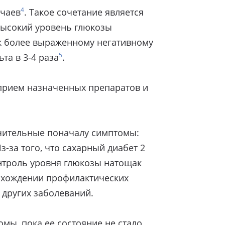
4
учаев
. Такое сочетание является
 высокий уровень глюкозы
т к более выраженному негативному
5
та в 3-4 раза
.
 прием назначенных препаратов и
ачительные поначалу симптомы:
з-за того, что сахарный диабет 2
нтроль уровня глюкозы натощак
охождении профилактических
 других заболеваний.
мы, пока ее состояние не стало