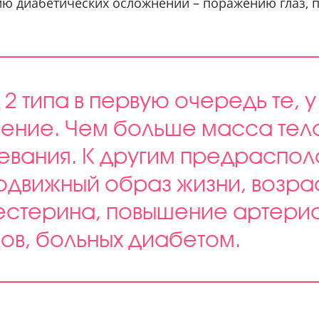
ию диабетических осложнений – поражению глаз, 
 2 типа в первую очередь те, у
ение. Чем больше масса тела
левания. К другим предрасп
движный образ жизни, возрас
естерина, повышение артериа
ов, больных диабетом.