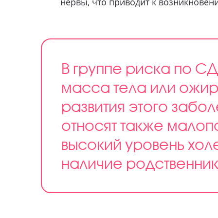
нервы, что приводит к возникновен
В группе риска по СД
масса тела или ожир
развития этого забо
относят также малопо
высокий уровень хол
наличие родственник