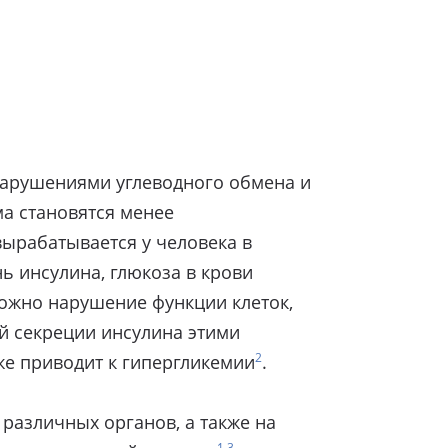
 нарушениями углеводного обмена и
зма становятся менее
вырабатывается у человека в
нь инсулина, глюкоза в крови
можно нарушение функции клеток,
й секреции инсулина этими
2
тоже приводит к гипергликемии
.
различных органов, а также на
1,3