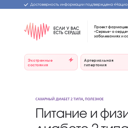
Достоверность информации подтверждена
«Нацио
Проект фармацев
«Сервье»
о серде
заболеваниях и 
Экстренные
Артериальная
состояния
гипертония
САХАРНЫЙ ДИАБЕТ 2 ТИПА
,
ПОЛЕЗНОЕ
Питание и физ