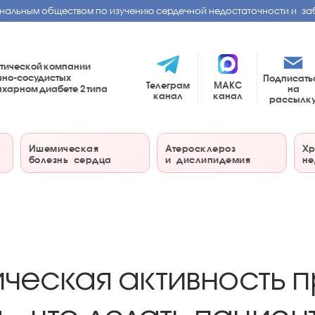
нальным обществом по изучению сердечной недостаточности и за
тической компании
чно-сосудистых
Подписать
Телеграм
МАКС
на
сахарном диабете
2 типа
канал
канал
рассылк
Ишемическая
Атеросклероз
Хр
болезнь сердца
и дислипидемия
не
ическая активность 