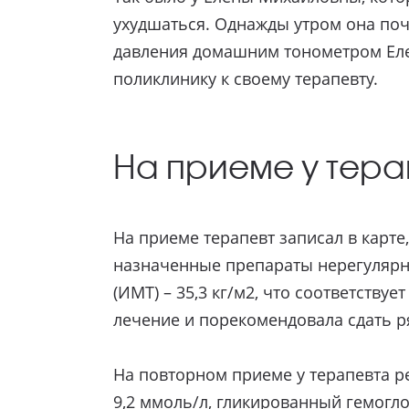
ухудшаться. Однажды утром она по
давления домашним тонометром Елен
поликлинику к своему терапевту.
На приеме у тера
На приеме терапевт записал в карте
назначенные препараты нерегулярно,
(ИМТ) – 35,3 кг/м2, что соответству
лечение и порекомендовала сдать р
На повторном приеме у терапевта ре
9,2 ммоль/л, гликированный гемогло