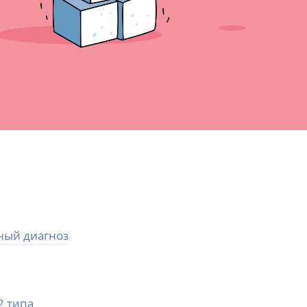
нный диагноз
2 типа