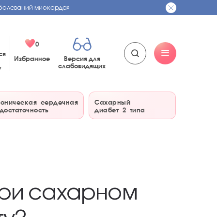
болеваний миокарда»
0
ся
Избранное
Версия для
слабовидящих
у
оническая сердечная
Сахарный
достаточность
диабет 2 типа
при сахарном