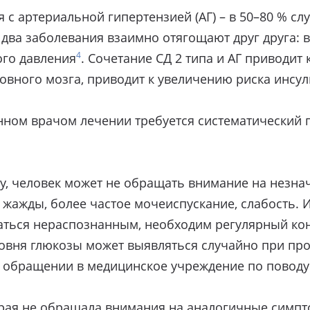
 с артериальной гипертензией (АГ) – в 50–80 % сл
и два заболевания взаимно отягощают друг друга:
4
го давления
. Сочетание СД 2 типа и АГ приводи
ловного мозга, приводит к увеличению риска инсуль
нном врачом лечении требуется систематический
азу, человек может не обращать внимание на незн
 жажды, более частое мочеиспускание, слабость. И
ваться нераспознанным, необходим регулярный ко
ровня глюкозы может выявляться случайно при пр
и обращении в медицинское учреждение по поводу
рая не обращала внимания на аналогичные симпто