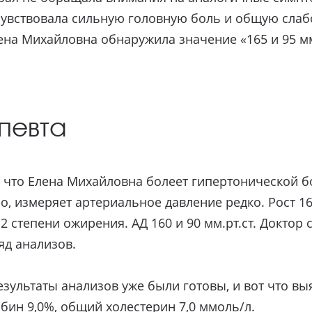
чувствовала сильную головную боль и общую слаб
а Михайловна обнаружила значение «165 и 95 мм 
певта
, что Елена Михайловна болеет гипертонической б
 измеряет артериальное давление редко. Рост 164 
ет 2 степени ожирения. АД 160 и 90 мм.рт.ст. Докт
яд анализов.
зультаты анализов уже были готовы, и вот что вы
бин 9,0%, общий холестерин 7,0 ммоль/л.