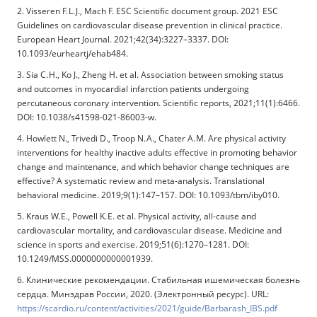
2. Visseren F. L. J., Mach F. ESC Scientific document group. 2021 ESC
Guidelines on cardiovascular disease prevention in clinical practice.
European Heart Journal. 2021;42(34):3227–3337. DOI:
10.1093/eurheartj/ehab484.
3. Sia C. H., Ko J., Zheng H. et al. Association between smoking status
and outcomes in myocardial infarction patients undergoing
percutaneous coronary intervention. Scientific reports, 2021;11(1):6466.
DOI: 10.1038/s41598-021-86003-w.
4. Howlett N., Trivedi D., Troop N. A., Chater A. M. Are physical activity
interventions for healthy inactive adults effective in promoting behavior
change and maintenance, and which behavior change techniques are
effective? A systematic review and meta-analysis. Translational
behavioral medicine. 2019;9(1):147–157. DOI: 10.1093/tbm/iby010.
5. Kraus W. E., Powell K. E. et al. Physical activity, all-cause and
cardiovascular mortality, and cardiovascular disease. Medicine and
science in sports and exercise. 2019;51(6):1270–1281. DOI:
10.1249/MSS.0000000000001939.
6. Клинические рекомендации. Стабильная ишемическая болезнь
сердца. Минздрав России, 2020. (Электронный ресурс). URL:
https://scardio.ru/content/activities/2021/guide/Barbarash_IBS.pdf