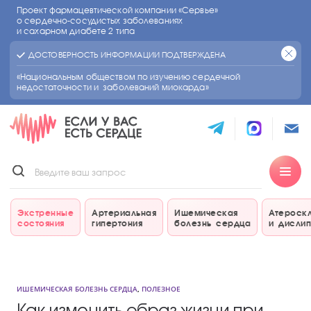
Проект фармацевтической компании «Сервье»
о сердечно-сосудистых
заболеваниях
и сахарном диабете 2 типа
ДОСТОВЕРНОСТЬ ИНФОРМАЦИИ ПОДТВЕРЖДЕНА
«Национальным обществом по изучению сердечной
недостаточности и заболеваний миокарда»
Экстренные
Артериальная
Ишемическая
Атероск
состояния
гипертония
болезнь сердца
и дисли
ИШЕМИЧЕСКАЯ БОЛЕЗНЬ СЕРДЦА
,
ПОЛЕЗНОЕ
Как изменить образ жизни при