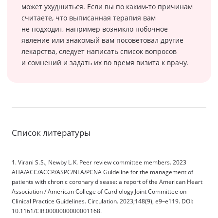
может ухудшиться. Если вы по каким-то причинам
считаете, что выписанная терапия вам
не подходит, например возникло побочное
явление или знакомый вам посоветовал другие
лекарства, следует написать список вопросов
и сомнений и задать их во время визита к врачу.
Список литературы
1. Virani S. S., Newby L. K. Peer review committee members. 2023
AHA/ACC/ACCP/ASPC/NLA/PCNA Guideline for the management of
patients with chronic coronary disease: a report of the American Heart
Association / American College of Cardiology Joint Committee on
Clinical Practice Guidelines. Circulation. 2023;148(9), e9–e119. DOI:
10.1161/CIR.0000000000001168.