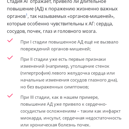
Стадия АГ отражает, привело ли длительное
повышение (АД) к поражению жизненно важных
1
органов
, так называемых «органов-мишеней»,
которые особенно чувствительны к АГ: сердца,
сосудов, почек, глаз и головного мозга.
При I стадии повышенное АД ещё не вызвало
повреждений органов-мишеней;
При II стадии уже есть первые признаки
изменений (например, утолщение стенок
(гипертрофия) левого желудочка сердца или
начальные изменения сосудов глазного дна),
но без выраженных симптомов;
При III стадии, как в нашем примере,
повышение АД уже привело к сердечно-
сосудистым осложнениям – таким как инфаркт
миокарда, инсульт, сердечная недостаточность
или хроническая болезнь почек.