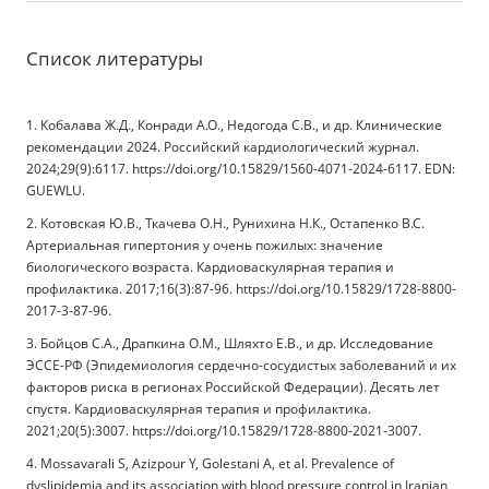
Список литературы
1. Кобалава Ж.Д., Конради А.О., Недогода С.В., и др. Клинические
рекомендации 2024. Российский кардиологический журнал.
2024;29(9):6117. https://doi.org/10.15829/1560-4071-2024-6117. EDN:
GUEWLU.
2. Котовская Ю.В., Ткачева О.Н., Рунихина Н.К., Остапенко В.С.
Артериальная гипертония у очень пожилых: значение
биологического возраста. Кардиоваскулярная терапия и
профилактика. 2017;16(3):87-96. https://doi.org/10.15829/1728-8800-
2017-3-87-96.
3. Бойцов С.А., Драпкина О.М., Шляхто Е.В., и др. Исследование
ЭССЕ-РФ (Эпидемиология сердечно-сосудистых заболеваний и их
факторов риска в регионах Российской Федерации). Десять лет
спустя. Кардиоваскулярная терапия и профилактика.
2021;20(5):3007. https://doi.org/10.15829/1728-8800-2021-3007.
4. Mossavarali S, Azizpour Y, Golestani A, et al. Prevalence of
dyslipidemia and its association with blood pressure control in Iranian