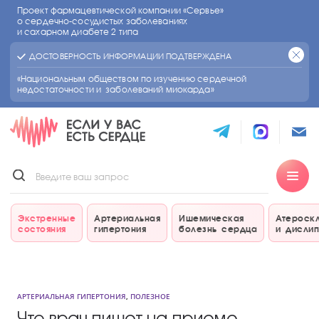
Проект фармацевтической компании «Сервье»
о сердечно-сосудистых
заболеваниях
и сахарном диабете 2 типа
ДОСТОВЕРНОСТЬ ИНФОРМАЦИИ ПОДТВЕРЖДЕНА
«Национальным обществом по изучению сердечной
недостаточности и заболеваний миокарда»
Экстренные
Артериальная
Ишемическая
Атероск
состояния
гипертония
болезнь сердца
и дисли
АРТЕРИАЛЬНАЯ ГИПЕРТОНИЯ
,
ПОЛЕЗНОЕ
Что врач пишет на приеме