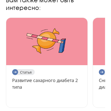
интересно:
Статья
Ст
Развитие сахарного диабета 2
Сниж
типа
диабе