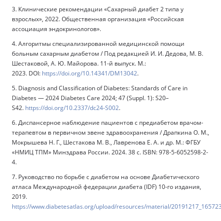
3. Клинические рекомендации «Сахарный диабет 2 типа у
взрослых», 2022. Общественная организация «Российская
ассоциация эндокринологов».
4. Алгоритмы специализированной медицинской помощи
больным сахарным диабетом / Под редакцией И. И. Дедова, М. В.
Шестаковой, А. Ю. Майорова. 11-й выпуск. М.:
2023. DOI:
https://doi.org/10.14341/DM13042
.
5. Diagnosis and Classification of Diabetes: Standards of Care in
Diabetes — 2024 Diabetes Care 2024; 47 (Suppl. 1): S20–
S42.
https://doi.org/10.2337/dc24-S002
.
6. Диспансерное наблюдение пациентов с предиабетом врачом-
терапевтом в первичном звене здравоохранения / Драпкина О. М.,
Мокрышева Н. Г., Шестакова М. В., Лавренова Е. А. и др. М.: ФГБУ
«НМИЦ ТПМ» Минздрава России. 2024. 38 с. ISBN: 978-5-6052598-2-
4.
7. Руководство по борьбе с диабетом на основе Диабетического
атласа Международной федерации диабета (IDF) 10-го издания,
2019.
https://www.diabetesatlas.org/upload/resources/material/20191217_1657