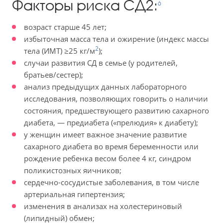
Факторы риска СД2:
6
возраст старше 45 лет;
избыточная масса тела и ожирение (индекс массы
2
тела (ИМТ) ≥25 кг/м
);
случаи развития СД в семье (у родителей,
братьев/сестер);
анализ предыдущих данных лабораторного
исследования, позволяющих говорить о наличии
состояния, предшествующего развитию сахарного
диабета, — предиабета («прелюдия» к диабету);
у женщин имеет важное значение развитие
сахарного диабета во время беременности или
рождение ребенка весом более 4 кг, синдром
поликистозных яичников;
сердечно-сосудистые заболевания, в том числе
артериальная гипертензия;
изменения в анализах на холестериновый
(липидный) обмен;