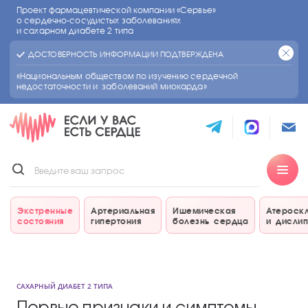
Проект фармацевтической компании «Сервье»
о сердечно-сосудистых
заболеваниях
и сахарном диабете 2 типа
ДОСТОВЕРНОСТЬ ИНФОРМАЦИИ ПОДТВЕРЖДЕНА
«Национальным обществом по изучению сердечной
недостаточности и заболеваний миокарда»
Экстренные
Артериальная
Ишемическая
Атероск
состояния
гипертония
болезнь сердца
и дисли
САХАРНЫЙ ДИАБЕТ 2 ТИПА
Первые признаки и симптомы