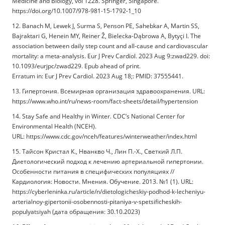
Medicine and Biology, vol 1228. Springer, Singapore.
https://doi.org/10.1007/978-981-15-1792-1_10
12. Banach M, Lewek J, Surma S, Penson PE, Sahebkar A, Martin SS,
Bajraktari G, Henein MY, Reiner Ž, Bielecka-Dąbrowa A, Bytyçi I. The
association between daily step count and all-cause and cardiovascular
mortality: a meta-analysis. Eur J Prev Cardiol. 2023 Aug 9:zwad229. doi:
10.1093/eurjpc/zwad229. Epub ahead of print.
Erratum in: Eur J Prev Cardiol. 2023 Aug 18;: PMID: 37555441.
13. Гипертония. Всемирная организация здравоохранения. URL:
https://www.who.int/ru/news-room/fact-sheets/detail/hypertension
14. Stay Safe and Healthy in Winter. CDC’s National Center for
Environmental Health (NCEH).
URL: https://www.cdc.gov/nceh/features/winterweather/index.html
15. Тайсон Кристал К., Нванкво Ч., Лин П.-Х., Светкий Л.П.
Диетологический подход к лечению артериальной гипертонии.
Особенности питания в специфических популяциях //
Кардиология: Новости. Мнения. Обучение. 2013. №1 (1). URL:
https://cyberleninka.ru/article/n/dietologicheskiy-podhod-k-lecheniyu-
arterialnoy-gipertonii-osobennosti-pitaniya-v-spetsificheskih-
populyatsiyah (дата обращения: 30.10.2023)