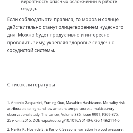
вероятность опасных осложнений в работе
сердца.
Если соблюдать эти правила, то мороз и солнце
действительно станут олицетворением чудесного
дня. Можно будет продуктивно и интересно
проводить зиму, укрепляя здоровье сердечно-
сосудистой системы.
Список литературы
1. Antonio Gasparrini, Yuming Guo, Masahiro Hashizumе. Mortality risk
attributable to high and low ambient temperature: a multicountry
observational study. The Lancet, Volume 386, Issue 9991, P369-375,
25 июля 2015. DOI: https://doi.org/10.1016/S0140-6736(14)62114-0
2. Narita K., Hoshide S. & Kario K. Seasonal variation in blood pressure: