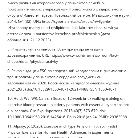
риска развития атеросклероза у пациентов лечебно-
профилактических учереждений Приволжского федерального
округа // Известия вузов. Поволжский регион. Медицинские науки.
2014. №4 (32). URL: https://cyberleninka.ru/article/n/vliyanie-
izbytochnoy-massy-tela-i-dislipidemii-kak-faktorov-riska-razvitiya-
ateroskleroza-u-patsientov-lechebno-profilakticheskih (дата
обращения: 21.12.2023).
8. Физическая активность. Всемирная организация
здравоохранения. URL: https://www.who.int/ru/news-room/fact-
sheets/detail/physical-activity
9. Рекомендации ESC по спортивной кардиологии и физическим
тренировкам у пациентов с сердечно-сосудистыми
заболеваниями 2020. Российский кардиологический журнал
2021;26(5) doi:10.15829/1560-4071-2021-4488 ISSN 1560-4071
10. He LI, Wei WR, Can Z. Effects of 12-week brisk walking training on
exercise blood pressure in elderly patients with essential hypertension:
a pilot study. Clin Exp Hypertens. 2018;40(7):673-679. doi:
10.1080/10641963.2018.1425416. Epub 2018 Jan 24. PMID: 29363988.
11. Alpsoy, Ş. (2020). Exercise and Hypertension. In: Xiao, J. (eds)
Physical Exercise for Human Health. Advances in Experimental