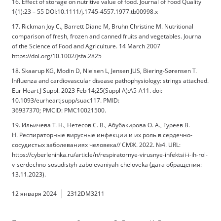
16. Effect of storage on nutritive value of food. Journal of Food Quality
1(1):23 – 55 DOI:10.1111/j.1745-4557.1977.tb00998.x
17. Rickman Joy C., Barrett Diane M, Bruhn Christine M. Nutritional
comparison of fresh, frozen and canned fruits and vegetables. Journal
of the Science of Food and Agriculture. 14 March 2007
https://doi.org/10.1002/jsfa.2825
18. Skaarup KG, Modin D, Nielsen L, Jensen JUS, Biering-Sørensen T.
Influenza and cardiovascular disease pathophysiology: strings attached.
Eur Heart J Suppl. 2023 Feb 14;25(Suppl A):A5-A11. doi:
10.1093/eurheartjsupp/suac117. PMID:
36937370; PMCID: PMC10021500.
19. Ильичева Т. Н., Нетесов С. В., Абубакирова О. А., Гуреев В.
Н. Респираторные вирусные инфекции и их роль в сердечно-
сосудистых заболеваниях человека// СМЖ. 2022. №4. URL:
https://cyberleninka.ru/article/n/respiratornye-virusnye-infektsii-i-ih-rol-
v-serdechno-sosudistyh-zabolevaniyah-cheloveka (дата обращения:
13.11.2023).
12 января 2024
2312DM3211