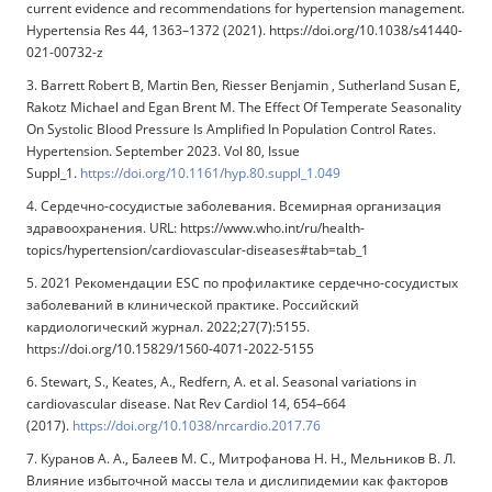
current evidence and recommendations for hypertension management.
Hypertensia Res 44, 1363–1372 (2021). https://doi.org/10.1038/s41440-
021-00732-z
3. Barrett Robert B, Martin Ben, Riesser Benjamin , Sutherland Susan E,
Rakotz Michael and Egan Brent M. The Effect Of Temperate Seasonality
On Systolic Blood Pressure Is Amplified In Population Control Rates.
Hypertension. September 2023. Vol 80, Issue
Suppl_1.
https://doi.org/10.1161/hyp.80.suppl_1.049
4. Сердечно-сосудистые заболевания. Всемирная организация
здравоохранения. URL: https://www.who.int/ru/health-
topics/hypertension/cardiovascular-diseases#tab=tab_1
5. 2021 Рекомендации ESC по профилактике сердечно-сосудистых
заболеваний в клинической практике. Российский
кардиологический журнал. 2022;27(7):5155.
https://doi.org/10.15829/1560-4071-2022-5155
6. Stewart, S., Keates, A., Redfern, A. et al. Seasonal variations in
cardiovascular disease. Nat Rev Cardiol 14, 654–664
(2017).
https://doi.org/10.1038/nrcardio.2017.76
7. Куранов А. А., Балеев М. С., Митрофанова Н. Н., Мельников В. Л.
Влияние избыточной массы тела и дислипидемии как факторов