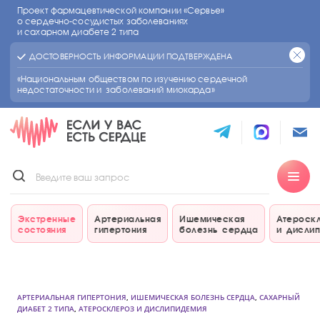
Проект фармацевтической компании «Сервье»
о сердечно-сосудистых
заболеваниях
и сахарном диабете 2 типа
ДОСТОВЕРНОСТЬ ИНФОРМАЦИИ ПОДТВЕРЖДЕНА
«Национальным обществом по изучению сердечной
недостаточности и заболеваний миокарда»
Экстренные
Артериальная
Ишемическая
Атероск
состояния
гипертония
болезнь сердца
и дисли
АРТЕРИАЛЬНАЯ ГИПЕРТОНИЯ
,
ИШЕМИЧЕСКАЯ БОЛЕЗНЬ СЕРДЦА
,
САХАРНЫЙ
ДИАБЕТ 2 ТИПА
,
АТЕРОСКЛЕРОЗ И ДИСЛИПИДЕМИЯ