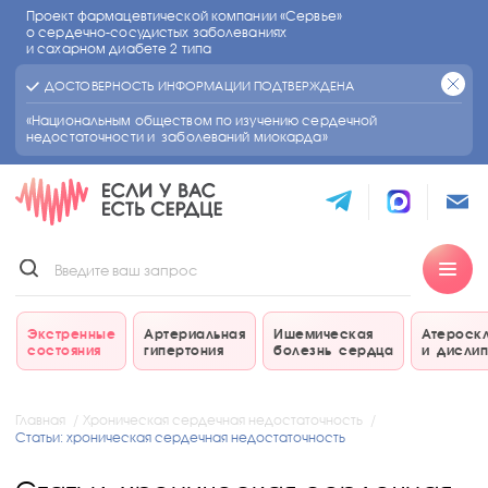
Проект фармацевтической компании «Сервье»
о сердечно-сосудистых
заболеваниях
и сахарном диабете 2 типа
ДОСТОВЕРНОСТЬ ИНФОРМАЦИИ ПОДТВЕРЖДЕНА
«Национальным обществом по изучению сердечной
недостаточности и заболеваний миокарда»
Экстренные
Артериальная
Ишемическая
Атероск
состояния
гипертония
болезнь сердца
и дисли
Главная
Хроническая сердечная недостаточность
Статьи: хроническая сердечная недостаточность